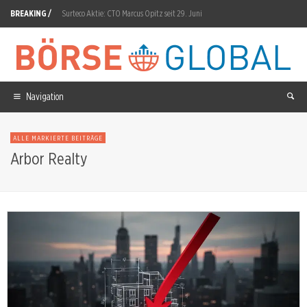
BREAKING /
Surteco Aktie: CTO Marcus Opitz seit 29. Juni
Partners Group Aktie: AVK-Plattform für KI-Rechenzentren
Nvidia Aktie: Einstieg bei Stromentwickler
Samsung Electronics Aktie: 31,79 Milliarden Dollar Rückkauf gefordert
Navigation
SAP Aktie: Dremio und Prior Labs übernommen
ALLE MARKIERTE BEITRÄGE
BrainChip Aktie: CELUS-Integration ab August
Arbor Realty
Airbus Aktie: 1.024 Flugzeuge Nettoauftragsbestand
Alphabet Aktie: Jeff Dean geht nach 27 Jahren
Navitas Semiconductor: 13,5 Millionen Dollar Umsatzprognose
Xtrackers AI ETF: 5,37 Prozent Plus in sieben Tagen