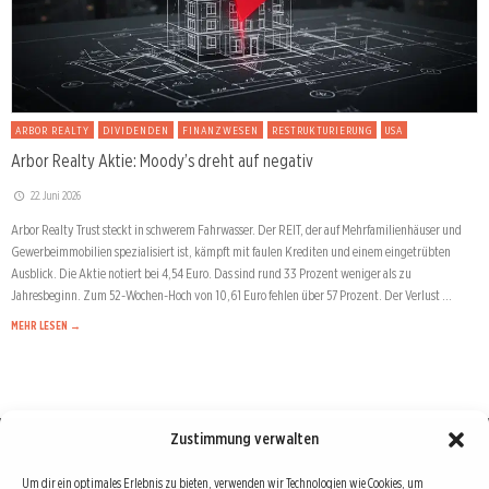
ARBOR REALTY
DIVIDENDEN
FINANZWESEN
RESTRUKTURIERUNG
USA
Arbor Realty Aktie: Moody’s dreht auf negativ
22. Juni 2026
Arbor Realty Trust steckt in schwerem Fahrwasser. Der REIT, der auf Mehrfamilienhäuser und
Gewerbeimmobilien spezialisiert ist, kämpft mit faulen Krediten und einem eingetrübten
Ausblick. Die Aktie notiert bei 4,54 Euro. Das sind rund 33 Prozent weniger als zu
Jahresbeginn. Zum 52-Wochen-Hoch von 10,61 Euro fehlen über 57 Prozent. Der Verlust …
MEHR LESEN →
Zustimmung verwalten
Börse : lokal, international, global
Um dir ein optimales Erlebnis zu bieten, verwenden wir Technologien wie Cookies, um