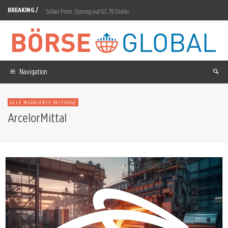
BREAKING /
Silber Preis: Sprung auf 63,79 Dollar
InnoCan Pharma Aktie: Nasdaq-Listing hängt an Aktionärsvotum
IREN Aktie: 16 Milliarden Dollar Auftragsbuch im Test
DAX: Erstmals über 26.000 Punkte am 3. August
Navigation
Nvidia Aktie: Behörde prüft Umwege für China-Chips
ALLE MARKIERTE BEITRÄGE
Münchener Rück Aktie: Der Preisverfall wird zur Prüfung fürs Jahresziel
ArcelorMittal
Vonovia Aktie: Refinanzierung über 4,4 Milliarden Euro
Evonik Aktie: Advanced Technologies steigert EBITDA um 25 Prozent
iShares Core MSCI World ETF: MSCI Review am 12. August
Neo Performance Aktie: Prognose auf 150 Millionen Dollar