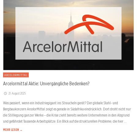
ARCELORMITTAL
Arcelormittal Aktie: Unvergängliche Bedenken?
21. August 2025
Was passiert, wenn ein Industriegigant ins Straucheln gerät? Der globale Stahl- und
Bergbaukonzern ArcelorMittal zeigt es gerade in Südafrika eindrücklich. Dort droht nicht nur
die Stilllegung ganzer Werke – die Krise zieht bereits weitere Unternehmen in den Abgrund
und gefährdet Tausende Arbeitsplätze. Ein Blick auf die strukturellen Probleme, die hier …
MEHR LESEN →