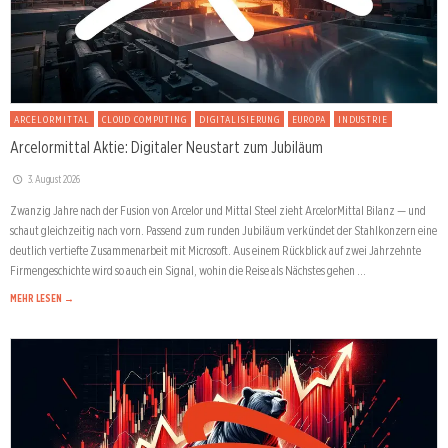
ARCELORMITTAL
CLOUD COMPUTING
DIGITALISIERUNG
EUROPA
INDUSTRIE
Arcelormittal Aktie: Digitaler Neustart zum Jubiläum
3. August 2026
Zwanzig Jahre nach der Fusion von Arcelor und Mittal Steel zieht ArcelorMittal Bilanz — und
schaut gleichzeitig nach vorn. Passend zum runden Jubiläum verkündet der Stahlkonzern eine
deutlich vertiefte Zusammenarbeit mit Microsoft. Aus einem Rückblick auf zwei Jahrzehnte
Firmengeschichte wird so auch ein Signal, wohin die Reise als Nächstes gehen …
MEHR LESEN →