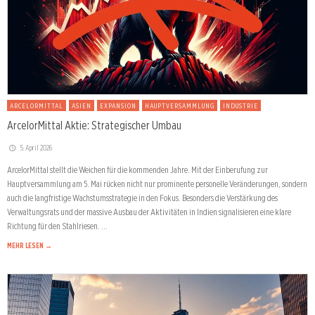
ARCELORMITTAL
ASIEN
EXPANSION
HAUPTVERSAMMLUNG
INDUSTRIE
ArcelorMittal Aktie: Strategischer Umbau
5. April 2026
ArcelorMittal stellt die Weichen für die kommenden Jahre. Mit der Einberufung zur
Hauptversammlung am 5. Mai rücken nicht nur prominente personelle Veränderungen, sondern
auch die langfristige Wachstumsstrategie in den Fokus. Besonders die Verstärkung des
Verwaltungsrats und der massive Ausbau der Aktivitäten in Indien signalisieren eine klare
Richtung für den Stahlriesen. …
MEHR LESEN →