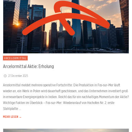
ARCELORMITTAL
Arcelormittal Aktie: Erholung
27. Dezember 2025
Arcelormittal meldet mehrere operative Fortschritte: Die Produktion in Fos‑sur‑Mer läuft
wieder an, ein Werk in Polen wird dauerhaft geschlossen, und das Unternehmen investiert groß
in erneuerbare Energieprojekte in Indien. Reicht das für ein nachhaltiges Momentum der Aktie?
Wichtige Fakten im Überblick – Fos‑sur‑Mer: Wiederanlauf von Hochofen Nr. 2; erste
Stahlplatte …
MEHR LESEN →