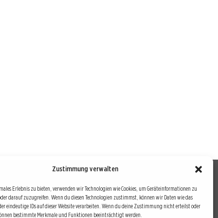
Zustimmung verwalten
males Erlebnis zu bieten, verwenden wir Technologien wie Cookies, um Geräteinformationen zu
oder darauf zuzugreifen. Wenn du diesen Technologien zustimmst, können wir Daten wie das
drei Bausteine sind auch die redaktionelle Leitlinie von
der eindeutige IDs auf dieser Website verarbeiten. Wenn du deine Zustimmung nicht erteilst oder
können bestimmte Merkmale und Funktionen beeinträchtigt werden.