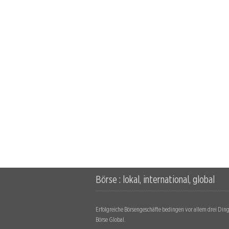
Börse : lokal, international, global
Erfolgreiche Börsengeschäfte bedingen vor allem drei Dinge
Börse Global.