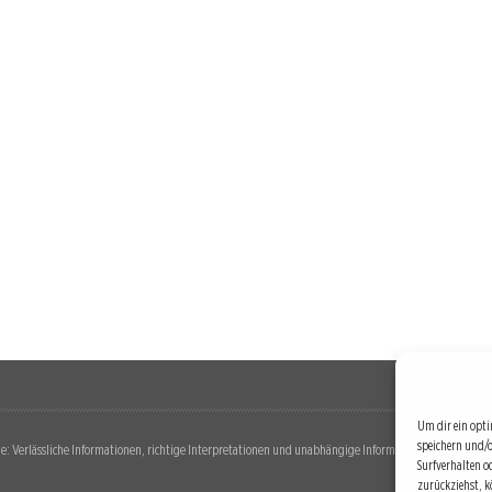
Um dir ein opti
speichern und/
: Verlässliche Informationen, richtige Interpretationen und unabhängige Informationsquellen. Diese 
Surfverhalten o
zurückziehst, 