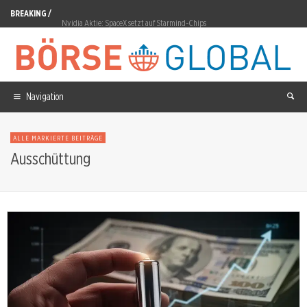
BREAKING /
Nvidia Aktie: SpaceX setzt auf Starmind-Chips
ITM Power Aktie: Grüner Wasserstoff erreicht Evonik
OHB Aktie: Rekordauftrag, Kursverfall
Navigation
Nel ASA Aktie: Auftragseingang steigt um 224 Prozent
Novo Nordisk Aktie: Wegovy-Pille erreicht fünf Millionen Rezepte
ALLE MARKIERTE BEITRÄGE
Siemens Energy Aktie: North Sea Connector 2 für 50Hertz
Ausschüttung
DroneShield Aktie: 28,90 Prozent Erholung in einer Woche
Bloom Energy Aktie: Wette auf die Stromlücke der KI-Rechenzentren
Bajaj Mobility vor der nächsten Bilanz-Prüfung