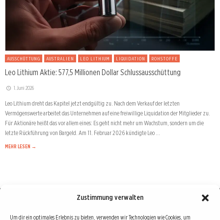
AUSSCHÜTTUNG
AUSTRALIEN
LEO LITHIUM
LIQUIDATION
ROHSTOFFE
Leo Lithium Aktie: 577,5 Millionen Dollar Schlussausschüttung
1. Juni 2026
Leo Lithium dreht das Kapitel jetzt endgültig zu. Nach dem Verkauf der letzten
Vermögenswerte arbeitet das Unternehmen auf eine freiwillige Liquidation der Mitglieder zu.
Für Aktionäre heißt das vor allem eines: Es geht nicht mehr um Wachstum, sondern um die
letzte Rückführung von Bargeld. Am 11. Februar 2026 kündigte Leo …
MEHR LESEN →
Zustimmung verwalten
Börse : lokal, international, global
Um dir ein optimales Erlebnis zu bieten, verwenden wir Technologien wie Cookies, um