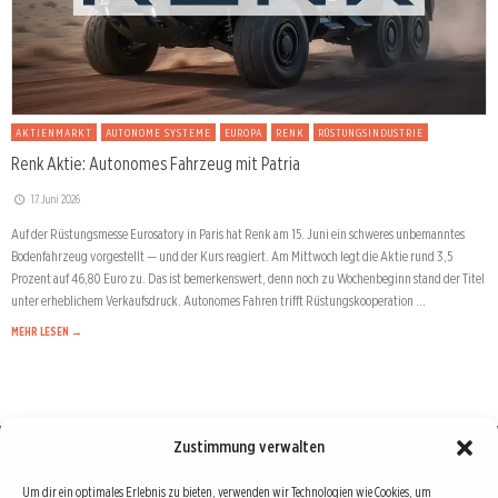
AKTIENMARKT
AUTONOME SYSTEME
EUROPA
RENK
RÜSTUNGSINDUSTRIE
Renk Aktie: Autonomes Fahrzeug mit Patria
17. Juni 2026
Auf der Rüstungsmesse Eurosatory in Paris hat Renk am 15. Juni ein schweres unbemanntes
Bodenfahrzeug vorgestellt — und der Kurs reagiert. Am Mittwoch legt die Aktie rund 3,5
Prozent auf 46,80 Euro zu. Das ist bemerkenswert, denn noch zu Wochenbeginn stand der Titel
unter erheblichem Verkaufsdruck. Autonomes Fahren trifft Rüstungskooperation …
MEHR LESEN →
Zustimmung verwalten
Börse : lokal, international, global
Um dir ein optimales Erlebnis zu bieten, verwenden wir Technologien wie Cookies, um