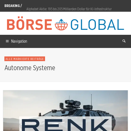
BREAKING /
Alphabet Aktie: 195 bis 205 Milliarden Dollar für KI-Infrastruktur
European Lithium Aktie: Änderungsvereinbarung mit Critical Metals am 3. Juli
Oracle Aktie: UBS senkt Kursziel auf 245 Dollar
Navigation
SpaceX Aktie: 60 Milliarden Dollar für Cursor-Übernahme
Deutsche Telekom Aktie: 6,15-Prozent-Sprung auf 29,17 Euro
ALLE MARKIERTE BEITRÄGE
Nokia Aktie: 2,8 Milliarden Euro Auftragseingang
Autonome Systeme
Nvidia Aktie: Rubin-Ultra mit drei Speichervarianten
BYD Aktie: Wachstum im Ausland gegen Schwäche daheim
Amazon Aktie: Drei-Billionen-Marke geknackt