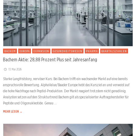
BACHEM
EUROPA
EXPANSION
GESUNDHEITSWESEN
PHARMA
QUARTALSZAHLEN
Bachem Aktie: 28,88 Prozent Plus seit Jahresanfang
13. Mai 2026
Starke Langfriststory, nervöser Kurs: Bei Bachem trifft ein wachsender Markt auf eine bereits
anspruchsvolle Bewertung. AlphaValue/Baader Europe hebt das Kursziel an und verweist auf
die hohe Nachfrage nach Peptid-Produktion. Der Markt reagiert trotzdem nicht geradlinig.
Analysten setzen auf den Strukturtrend Bachem gilt als spezialisierter Auftragshersteller für
Peptide und Oligonukleotide. Genau …
MEHR LESEN →