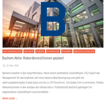
AKTIENANALYSE
BACHEM
EUROPA
EXPANSION
PHARMA
QUARTALSZAHLEN
Bachem Aktie: Rekordinvestitionen geplant
20. März 2026
Bachem schaltet in den Angriffsmodus. Nach einem profitablen Geschäftsjahr 2025 plant das
Management für das laufende Jahr eine massive Beschleunigung und peilt ein
währungsbereinigtes Umsatzplus von bis zu 45 Prozent an. Um dieses Ziel zu erreichen, fließen
Rekordsummen in den Ausbau der Infrastruktur. Profitabilität deutlich gesteigert Im
abgelaufenen Geschäftsjahr erwirtschaftete …
MEHR LESEN →