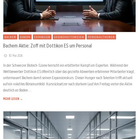
BACHEM
EUROPA
EXPANSION
GESUNDHEITSWESEN
PERSONALTHEMEN
Bachem Aktie: Zoff mit Dottikon ES um Personal
30. Mai 2026
In der Schweizer Biotech-Szene herrscht ein erbitterter Kampf um Experten. Während der
Wettbewerber Dottikon ES öffentlich über das gezielte Abwerben erfahrener Mitarbeiter klagt,
untermauert Bachem damit seinen Expansionskurs. Dieser Hunger nach Talenten trifft aktuell
auf ein volatiles Börsenumfeld. Kursrücksetzer nach starkem Lauf Am Freitag verlor die Aktie
deutlich an Boden …
MEHR LESEN →