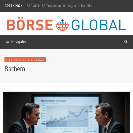
BREAKING /
SAP Aktie: 1,3 Prozent an n8n sorgen für Konflikt
DroneShield Aktie: 23,2-Millionen-AUD-Auftrag gesichert
Infineon nach dem Kursbeben: Wie geht es weiter?
Adobe Aktie: 70 Werkzeuge im ChatGPT-Plugin
Navigation
Tesla Aktie: 55 Milliarden für Terafab-Halbleiter
ALLE MARKIERTE BEITRÄGE
SynBiotic Aktie: SOLIDMIND und Lean Labs insolvent
Bachem
Rocket Lab Aktie: 663-Millionen-Dollar-Aufträge der Space Force
Ein Sektor, zwei Welten: Speicherchips fallen, KI-Chips halten stand
Valneva Aktie: VLA15 zeigt 73,2–74,8% Wirksamkeit
Microsoft Aktie: Takeshi Numoto verkauft 2,39 Millionen Dollar