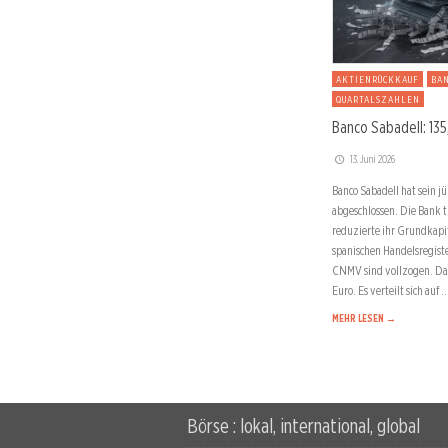
AKTIENRÜCKKAUF
BA
QUARTALSZAHLEN
Banco Sabadell: 135
13. Juni 2026
Banco Sabadell hat sein 
abgeschlossen. Die Bank t
reduzierte ihr Grundkapi
spanischen Handelsregiste
CNMV sind vollzogen. Das
Euro. Es verteilt sich auf 
MEHR LESEN →
Börse : lokal, international, global