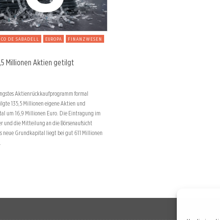
NCO DE SABADELL
EUROPA
FINANZWESEN
,5 Millionen Aktien getilgt
jüngstes Aktienrückkaufprogramm formal
ilgte 135,5 Millionen eigene Aktien und
tal um 16,9 Millionen Euro. Die Eintragung im
r und die Mitteilung an die Börsenaufsicht
 neue Grundkapital liegt bei gut 611 Millionen
…