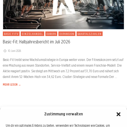
BASIC FITV
EINZELHANDEL
EUROPA
EXPANSION
QUARTALSZAHLEN
Basic-Fit: Halbjahresbericht im Juli 2026
10. Juni 2026
Basic-Fit treibt seine Wachstumsstrategie in Europa weiter voran. Der Fitnesskonzern setzt auf
eine Mischung aus neuen Standorten, Service-Vielfalt und einem neuen Franchise-Modell. Die
Aktie reagiert positiv. Sie steigt am Mittwoch um 7,2 Prozent auf 31,70 Euro und nähert sich
damit ihrem 52-Wochen-Hoch von 34,62 Euro. Cluster-Strategie und neue Formate Der …
MEHR LESEN →
Zustimmung verwalten
Börse : lokal, international, global
Um dir ein optimales Erlebnis zu bieten, verwenden wir Technologien wie Cookies, um