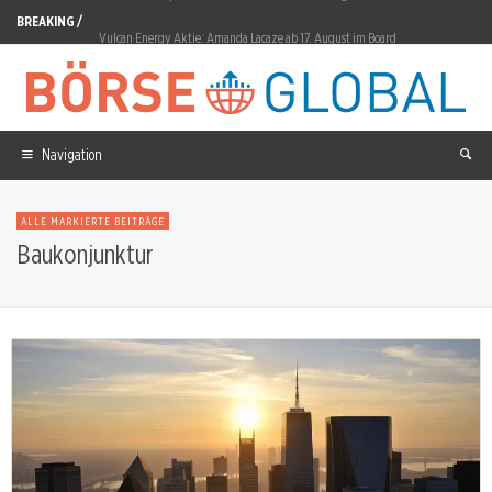
BREAKING /
Vulcan Energy Aktie: Amanda Lacaze ab 17. August im Board
Strategy Inc. Aktie: 20,76 Milliarden Verlust im ersten Halbjahr
BioNTech Aktie: 3,24 Euro Verlust je Aktie
Evotec Aktie: 47,31 Prozent Verlust in zwölf Monaten
Navigation
DroneShield Aktie: 13,22-Prozent-Crash nach Prognosekürzung
ALLE MARKIERTE BEITRÄGE
Pyrum Innovations Aktie: Continental erteilt Serienlieferfreigabe
Baukonjunktur
Petrobras Aktie: Gewinnplus von 96,8 Prozent
SolarEdge Aktie: Wendepunkt oder Warnsignal?
D-Wave Quantum Aktie: 6,22 Mrd. Euro Bewertung bei 3,1 Mio. Umsatz