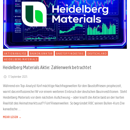
AKTIENANALYSE
BAUKONJUNKTUR
BAUSTOFFINDUSTRIE
DEUTSCHLAND
HEIDELBERG MATERIALS
Heidelberg Materials Aktie: Zahlenwerk betrachtet
17. September 2025
Während ein Top-Analyst fünf mächtige Nachfragewellen für den Baustoffriesen prophezeit,
warnt das einflussreiche IW vor einem weiteren Einbruch der deutschen Bauinvestitionen. Steht
Heidelberg Materials vor dem nächsten Aufschwung – oder knallt die Aktie bald an der harten
Realität des Heimatmarkts auf? Fünf Riesenwellen: So begründet RBC seinen Bullen-Kurs Die
kanadische …
MEHR LESEN →