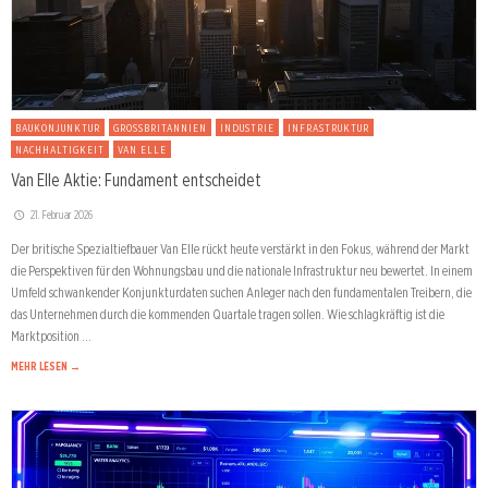
BAUKONJUNKTUR
GROSSBRITANNIEN
INDUSTRIE
INFRASTRUKTUR
NACHHALTIGKEIT
VAN ELLE
Van Elle Aktie: Fundament entscheidet
21. Februar 2026
Der britische Spezialtiefbauer Van Elle rückt heute verstärkt in den Fokus, während der Markt
die Perspektiven für den Wohnungsbau und die nationale Infrastruktur neu bewertet. In einem
Umfeld schwankender Konjunkturdaten suchen Anleger nach den fundamentalen Treibern, die
das Unternehmen durch die kommenden Quartale tragen sollen. Wie schlagkräftig ist die
Marktposition …
MEHR LESEN →