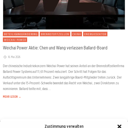
BETEILIGUNGSÄNDERUNG
BRENNSTOFFZELLEN
CHINA
ENERGIESEKTOR
WEICHAI POWER
Weichai Power Aktie: Chen und Wang verlassen Ballard-Board
16. Mai 2026
Der chinesische Industriekonzern Weichai Power hat seinen Anteil an der Brennstoffzellenfirma
Ballard Power Systems auf 11,61 Prozent reduziert. Der Schritt hat Folgen für das
Aufsichtsgremium des Unternehmens: Zwei langjährige Board-Mitglieder treten zurück. Der
Verkauf unter die 15-Prozent-Schwelle beendet das Recht von Weichai, zwei Direktoren zu
nominieren. Ballard teilte mit, dass …
MEHR LESEN →
Zustimmung verwalten