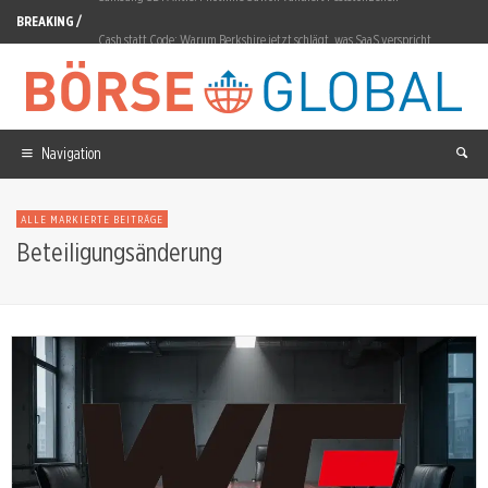
BREAKING /
Cash statt Code: Warum Berkshire jetzt schlägt, was SaaS verspricht
Nvidia Aktie: SpaceX setzt auf Starmind-Chips
ITM Power Aktie: Grüner Wasserstoff erreicht Evonik
Navigation
OHB Aktie: Rekordauftrag, Kursverfall
Nel ASA Aktie: Auftragseingang steigt um 224 Prozent
ALLE MARKIERTE BEITRÄGE
Beteiligungsänderung
Novo Nordisk Aktie: Wegovy-Pille erreicht fünf Millionen Rezepte
Siemens Energy Aktie: North Sea Connector 2 für 50Hertz
DroneShield Aktie: 28,90 Prozent Erholung in einer Woche
Bloom Energy Aktie: Wette auf die Stromlücke der KI-Rechenzentren