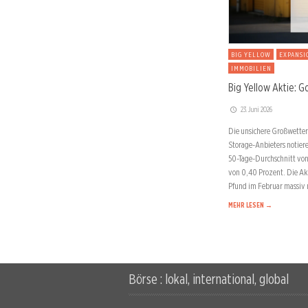
BIG YELLOW
EXPANSI
IMMOBILIEN
Big Yellow Aktie: G
23. Juni 2026
Die unsichere Großwetterla
Storage-Anbieters notier
50-Tage-Durchschnitt von
von 0,40 Prozent. Die Ak
Pfund im Februar massiv
MEHR LESEN →
Börse : lokal, international, global