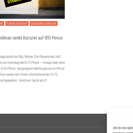
ON
FINANZWESEN
GROSSBRITANNIEN
oldman senkt Kursziel auf 810 Pence
ge lastet auf Big Yellow. Die Papiere des Self-
en am Dienstag bei 8,72 Pfund — knapp über dem
 8,66 Pfund. Vergangene Woche gab es ein Minus
tien haben seit ihrem Höchststand bei 10,72
 nachgegeben. Goldman Sachs setzt …
Um dir ein opti