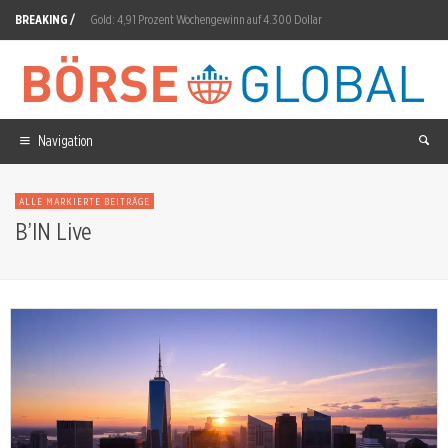
BREAKING /
Gold: 4,91 Prozent Wochengewinn auf 4.300 Dollar
Axon Enterprise Aktie: Umsatzprognose auf 34 Prozent angehoben
Micron: 50 Milliarden Dollar Q4-Guidance
AMD Aktie: Taalas-Deal vom 6. August
Navigation
Enapter Aktie: Prognose für 2026 aufgehoben
ALLE MARKIERTE BEITRÄGE
Mutares Aktie: Größter Zukauf mit 2,0 Milliarden Euro
B’IN Live
Krypto-Sektor: Washington vertagt sich, Cardano trotzt dem Trend
Microsoft Aktie: Azure wächst 31,6 Prozent auf 39,31 Milliarden
SAP Aktie: Dremio und Prior Labs in fünf Wochen
Rheinmetall Aktie: Papperger fordert mehr Drohnenabwehr