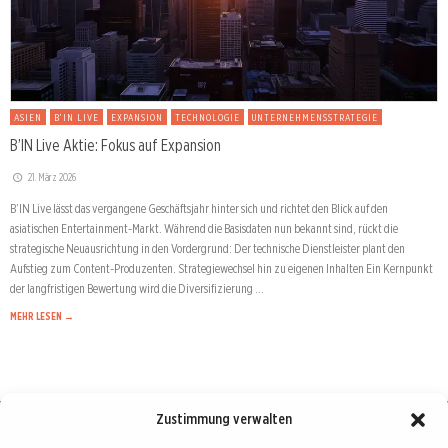
ASIEN
B’IN LIVE
EXPANSION
TECHNOLOGIE
UNTERNEHMENSSTRATEGIE
B’IN Live Aktie: Fokus auf Expansion
21. März 2026
B’IN Live lässt das vergangene Geschäftsjahr hinter sich und richtet den Blick auf den
asiatischen Entertainment-Markt. Während die Basisdaten nun bekannt sind, rückt die
strategische Neuausrichtung in den Vordergrund: Der technische Dienstleister plant den
Aufstieg zum Content-Produzenten. Strategiewechsel hin zu eigenen Inhalten Ein Kernpunkt
der langfristigen Bewertung wird die Diversifizierung …
MEHR LESEN →
Zustimmung verwalten
Börse : lokal, international, global