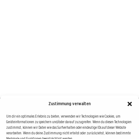
Zustimmung verwalten
Börse : lokal, international, global
Um dir ein optimales Erlebnis zu bieten, verwenden wir Technologien wie Cookies, um
Geräteinformationen zu speichern und/oder darauf zuzugreifen. Wenn du diesen Technologien
Erfolgreiche Börsengeschäfte bedingen vor allem drei Dinge: Verlässliche Informationen,
zustimmst, können wir Daten wie das Surfverhalten oder eindeutige IDs auf dieser Website
richtige Interpretationen und unabhängige Informationsquellen. Diese drei Bausteine sind
verarbeiten. Wenn du deine Zustimmung nicht erteilst oder zurückziehst, können bestimmte
Merkmale und Funktionen beeinträchtigt werden.
auch die redaktionelle Leitlinie von Börse Global.