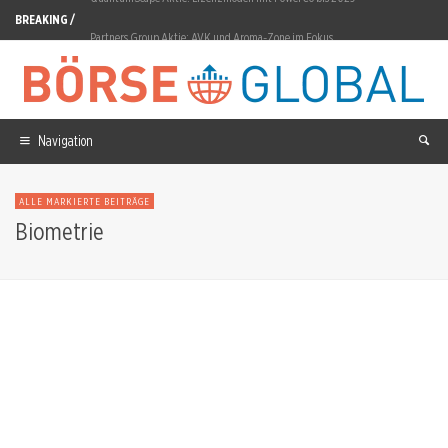
BREAKING /
Partners Group Aktie: AVK und Aroma-Zone im Fokus
BYD Aktie: 179.841 Auslandsverkäufe im Juli
2G Energy Aktie: 350 Millionen Euro aus Rechenzentren im Q2
Navigation
SpaceX Aktie: 35 Prozent Leerverkäufe trotz 22% Wochengewinn
Renk Group Aktie: EBIT-Marge auf 15,4 Prozent gestiegen
ALLE MARKIERTE BEITRÄGE
Biometrie
Gold: 4.401 Dollar nach 23.000-Job-Minus
SK Hynix Aktie: 54,3 Billionen Won für Fabriken
Micron: Citi kappt Kursziel um 250 Dollar
Oracle: Burry shortet Aktien am 6. August