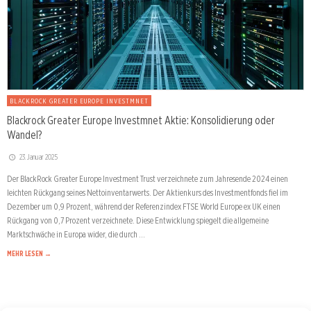
BLACKROCK GREATER EUROPE INVESTMNET
Blackrock Greater Europe Investmnet Aktie: Konsolidierung oder
Wandel?
23. Januar 2025
Der BlackRock Greater Europe Investment Trust verzeichnete zum Jahresende 2024 einen
leichten Rückgang seines Nettoinventarwerts. Der Aktienkurs des Investmentfonds fiel im
Dezember um 0,9 Prozent, während der Referenzindex FTSE World Europe ex UK einen
Rückgang von 0,7 Prozent verzeichnete. Diese Entwicklung spiegelt die allgemeine
Marktschwäche in Europa wider, die durch …
MEHR LESEN →