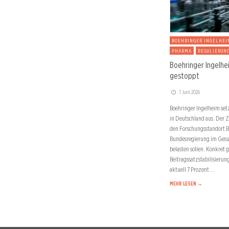
BOEHRINGER INGELHEI
PHARMA
REGULIERUN
Boehringer Ingelhei
gestoppt
7. Juni 2026
Boehringer Ingelheim set
in Deutschland aus. Der 
den Forschungsstandort Bi
Bundesregierung im Gesu
belasten sollen. Konkret 
Beitragssatzstabilisierun
aktuell 7 Prozent …
MEHR LESEN →