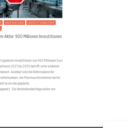
M
DEUTSCHLAND
INVESTITIONSSTOPP
G
m Aktie: 900 Millionen Investitionen
zt geplante Investitionen von 900 Millionen Euro
Zeitraum 2027 bis 2030 betrifft unter anderem
berach. Auslöser sind die Reformpläne der
ndheitswesen, die Pharmaunternehmen härter
geht es um das geplante
gsgesetz. Die Herstellerabschläge sollen von