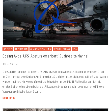
BOEING
INDUSTRIE
QUARTALSZAHLEN
REGULIERUNG
USA
Boeing Aktie: UPS-Absturz offenbart 15 Jahre alte Mängel
20. Mai 2026
Die Aufarbeitung des tödlichen UPS-Absturzes in Louisville setzt Boeing unter neuen Druck.
Im Zentrum der zweitägigen Anhörung der US-Unfallermittler steht eine heikle Frage: Warum
wurden mehrere Hinweise auf mögliche Schwächen an der MD-11-Flotte offenbar nicht als
ernstes Sicherheitsproblem behandelt? Besonders brisant sind zehn dokumentierte Fälle von
Versagen sphärischer Lager über …
MEHR LESEN →