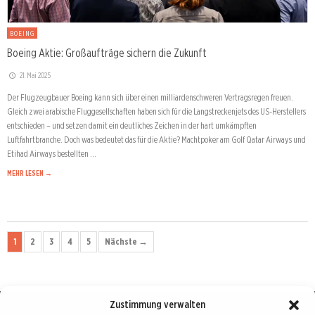
BOEING
Boeing Aktie: Großaufträge sichern die Zukunft
21. Mai 2025
Der Flugzeugbauer Boeing kann sich über einen milliardenschweren Vertragsregen freuen.
Gleich zwei arabische Fluggesellschaften haben sich für die Langstreckenjets des US-Herstellers
entschieden – und setzen damit ein deutliches Zeichen in der hart umkämpften
Luftfahrtbranche. Doch was bedeutet das für die Aktie? Machtpoker am Golf Qatar Airways und
Etihad Airways bestellten …
MEHR LESEN →
1
2
3
4
5
Nächste →
Zustimmung verwalten
Börse : lokal, international, global