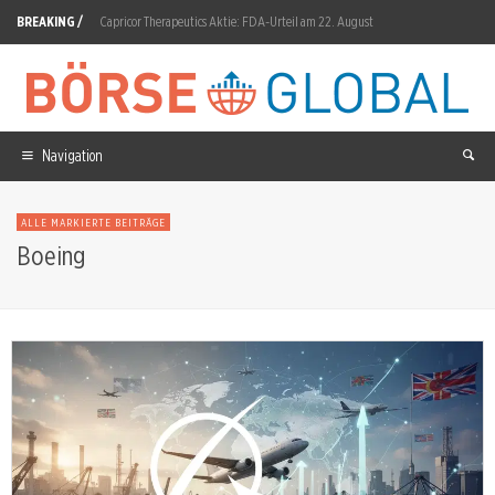
BREAKING /
Capricor Therapeutics Aktie: FDA-Urteil am 22. August
BioNTech Aktie: 613 Millionen von Bristol Myers Squibb erwartet
Infineon Aktie: MediaTek qualifiziert 512-Mb-Speicherchip
Rheinmetall Aktie: 115% Gewinnsprung trotz F126-Ausfall
Navigation
Diginex Aktie: Dritte Fristverlängerung bis 12. August
ALLE MARKIERTE BEITRÄGE
SAP Aktie: 40-Prozent-Erholung vom Juli-Tief
Boeing
Micron: Bank of America bestätigt 1.550-Dollar-Ziel
ServiceNow Aktie: Simon Mouyal wird CMO
Münchener Rück: 23 Prozent Rendite, Aktie fällt
Atlassian nach dem Rekordsprung: Der nächste Test