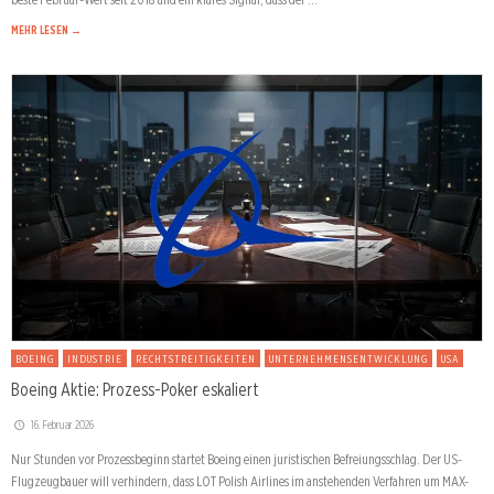
MEHR LESEN →
BOEING
INDUSTRIE
RECHTSTREITIGKEITEN
UNTERNEHMENSENTWICKLUNG
USA
Boeing Aktie: Prozess-Poker eskaliert
16. Februar 2026
Nur Stunden vor Prozessbeginn startet Boeing einen juristischen Befreiungsschlag. Der US-
Flugzeugbauer will verhindern, dass LOT Polish Airlines im anstehenden Verfahren um MAX-