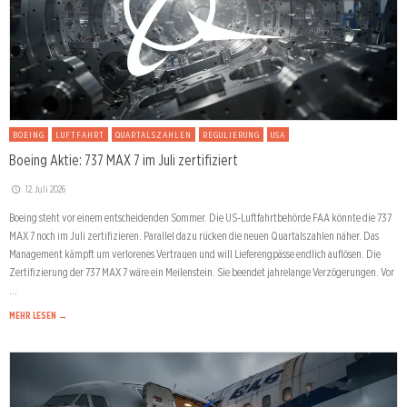
BOEING
LUFTFAHRT
QUARTALSZAHLEN
REGULIERUNG
USA
Boeing Aktie: 737 MAX 7 im Juli zertifiziert
12. Juli 2026
Boeing steht vor einem entscheidenden Sommer. Die US-Luftfahrtbehörde FAA könnte die 737
MAX 7 noch im Juli zertifizieren. Parallel dazu rücken die neuen Quartalszahlen näher. Das
Management kämpft um verlorenes Vertrauen und will Lieferengpässe endlich auflösen. Die
Zertifizierung der 737 MAX 7 wäre ein Meilenstein. Sie beendet jahrelange Verzögerungen. Vor
…
MEHR LESEN →