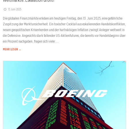
Weltmärkte: Eskalation droht!
13. Juni 2025
Die globalen Finanzmärkte erleben am heutigen Freitag, den 13. Juni 2025, eine gefährliche
Zuspitzung der Marktunsicherheit. Ein toxischer Cocktail aus eskalierenden Handelskonflikten,
neuen geopolitischen Krisenherden und der hartnäckigen Inflation zwingt Anleger weltweit in
die Defensive. Angesichts stark fallender US-Aktienfutures, die bereits vor Handelsbeginn über
ein Prozent nachgaben, fragen sich viele: …
MEHR LESEN →