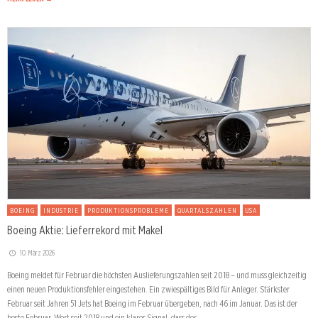
BOEING
INDUSTRIE
PRODUKTIONSPROBLEME
QUARTALSZAHLEN
USA
Boeing Aktie: Lieferrekord mit Makel
10. März 2026
Boeing meldet für Februar die höchsten Auslieferungszahlen seit 2018 – und muss gleichzeitig
einen neuen Produktionsfehler eingestehen. Ein zwiespältiges Bild für Anleger. Stärkster
Februar seit Jahren 51 Jets hat Boeing im Februar übergeben, nach 46 im Januar. Das ist der
beste Februar-Wert seit 2018 und ein klares Signal, dass der …