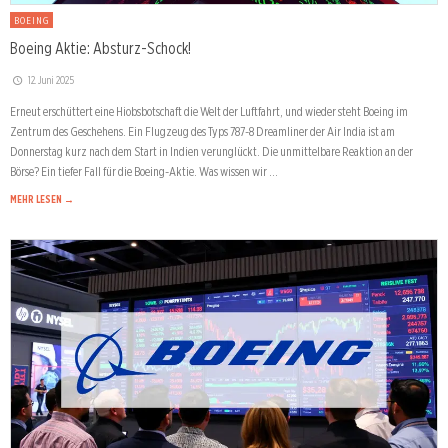
BOEING
Boeing Aktie: Absturz-Schock!
12. Juni 2025
Erneut erschüttert eine Hiobsbotschaft die Welt der Luftfahrt, und wieder steht Boeing im
Zentrum des Geschehens. Ein Flugzeug des Typs 787-8 Dreamliner der Air India ist am
Donnerstag kurz nach dem Start in Indien verunglückt. Die unmittelbare Reaktion an der
Börse? Ein tiefer Fall für die Boeing-Aktie. Was wissen wir …
MEHR LESEN →