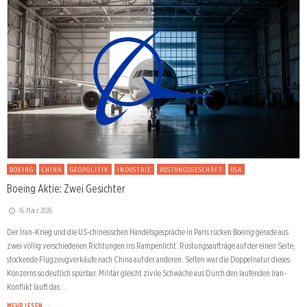
BOEING
CHINA
GEOPOLITIK
INDUSTRIE
RÜSTUNGSGESCHÄFT
USA
Boeing Aktie: Zwei Gesichter
16. März 2026
Der Iran-Krieg und die US-chinesischen Handelsgespräche in Paris rücken Boeing gerade aus
zwei völlig verschiedenen Richtungen ins Rampenlicht. Rüstungsaufträge auf der einen Seite,
stockende Flugzeugverkäufe nach China auf der anderen. Selten war die Doppelnatur dieses
Konzerns so deutlich spürbar. Militär gleicht zivile Schwäche aus Durch den laufenden Iran-
Konflikt läuft das …
MEHR LESEN →