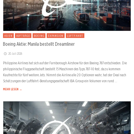
ASIEN
AUFTRÄGE
BOEING
EXPANSION
LUFTFAHRT
Boeing Aktie: Manila bestellt Dreamliner
20. Juli 2026
Philippine Airlines hat sich auf der Farnborough Airshow für den Boeing 787 entschieden. Die
philippinische Fluggesellschaft bestellt 15 Maschinen des Typs 787-10 fest, dazu kommen
Kaufrechte für fünf weitere Jets. Nimmt die Airline alle 20 Optionen wahr, hat der Deal nach
Schätzungen der Luftfahrt-Beratungsgesellschaft IBA Group ein Volumen von rund …
MEHR LESEN →