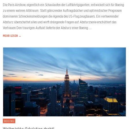
Die Paris Airshow, eigentlich ein Schaulaufen der Luftfahrtgiganten, entwickelt sich für Boeing
zu einem wahren Albtraum. Statt glänzender Auftragsbücher und optimistischer Prognosen
dominieren Schreckensmeldungen die Agenda des US-Flugzeugbauers. Ein verheerender
Absturz überschattet alles und wirft drängende Fragen auf. Absturzserie erschüttert das
Vertrauen Den traurigen Auftakt lieferte der Absturz einer Boeing …
MEHR LESEN →
BOEING