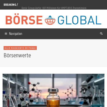
BREAKING /
Renk Group Aktie: 691 Millionen für HMPT-800-Transmission
Kirkstone Metals Aktie: 1,6 Millionen Dollar Cashflow-Defizit
HCA Healthcare Aktie: 40 Standorte von Texas MedClinic übernommen
Navigation
Commerzbank Aktie: Orcel nahe 50 Prozent
European Lithium Aktie: Fusionsziel rutscht in den Oktober
ALLE MARKIERTE BEITRÄGE
XPeng Aktie: 1,2 Millionen Auslieferungen erreicht
Börsenwerte
General Mills Aktie: Shaquille O’Neal startet Kooperation
OHB: 10 Milliarden Euro SATCOMBw4 ab 2027
Amazon Aktie: CapEx auf 220 Milliarden Dollar erhöht