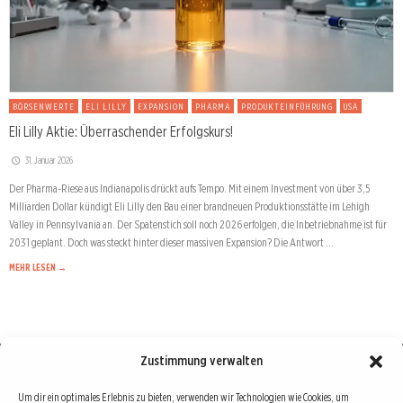
BÖRSENWERTE
ELI LILLY
EXPANSION
PHARMA
PRODUKTEINFÜHRUNG
USA
Eli Lilly Aktie: Überraschender Erfolgskurs!
31. Januar 2026
Der Pharma-Riese aus Indianapolis drückt aufs Tempo. Mit einem Investment von über 3,5
Milliarden Dollar kündigt Eli Lilly den Bau einer brandneuen Produktionsstätte im Lehigh
Valley in Pennsylvania an. Der Spatenstich soll noch 2026 erfolgen, die Inbetriebnahme ist für
2031 geplant. Doch was steckt hinter dieser massiven Expansion? Die Antwort …
MEHR LESEN →
Zustimmung verwalten
Börse : lokal, international, global
Um dir ein optimales Erlebnis zu bieten, verwenden wir Technologien wie Cookies, um