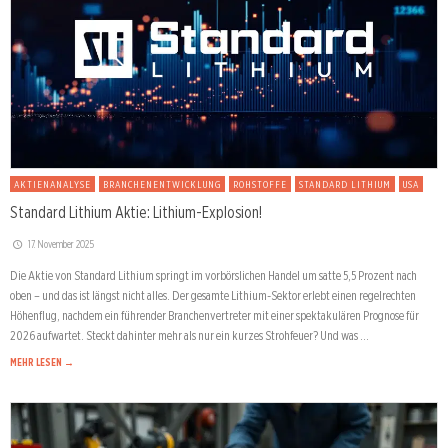
AKTIENANALYSE
BRANCHENENTWICKLUNG
ROHSTOFFE
STANDARD LITHIUM
USA
Standard Lithium Aktie: Lithium-Explosion!
17. November 2025
Die Aktie von Standard Lithium springt im vorbörslichen Handel um satte 5,5 Prozent nach
oben – und das ist längst nicht alles. Der gesamte Lithium-Sektor erlebt einen regelrechten
Höhenflug, nachdem ein führender Branchenvertreter mit einer spektakulären Prognose für
2026 aufwartet. Steckt dahinter mehr als nur ein kurzes Strohfeuer? Und was …
MEHR LESEN →