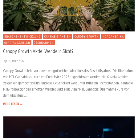
BRANCHENENTWICKLUNG
CANNABIS-AKTIEN
CANOPY GROWTH
NORDAMERIKA
QUARTALSZAHLEN
ÜBERNAHMEN
Canopy Growth Aktie: Wende in Sicht?
10. März 2026
Canopy Growth steht vor einem ereignisreichen Abschluss des Geschäftsjahres: Die Übernahme
von MTL Cannabis soll noch vor Ende März 2026 abgeschlossen werden, die Quartalszahlen
zeigen ein gemischtes Bild, und die Aktie notiert weit unter früheren Höchstständen. Kann die
MTL-Transaktion den erhofften Wendepunkt einläuten? MTL Cannabis: Übernahme kurz vor
dem Abschluss …
MEHR LESEN →