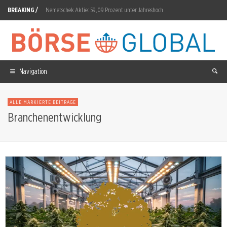
BREAKING /
Nemetschek Aktie: 59,09 Prozent unter Jahreshoch
Apple Aktie: 8-Prozent-Einbruch trotz Rekordquartal
DroneShield Aktie: JPMorgan stockt auf 6,68 Prozent
ABB Aktie: Auftragseingang springt auf 12,04 Milliarden Dollar
Navigation
Polytec Aktie: PPWR-Katalysator am 12. August
ALLE MARKIERTE BEITRÄGE
Siemens Energy Aktie: Aufsichtsrat berät am 25. August
Branchenentwicklung
Allianz Aktie: 4,6 Milliarden im Q2 erwartet
Microsoft Aktie: 329 Milliarden Dollar Leasing-Last
Main Capital Aktie: 1,18 Milliarden Dollar Kreditrahmen
Rheinmetall Aktie: F126-Auftrag an Wettbewerber vergeben