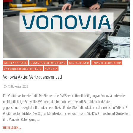
AKTIENANALYSE
BRANCHENENTWICKLUNG
DEUTSCHLAND
IMMOBILIENSEKTOR
UNTERNEHMENSSTRATEGIE
VONOVIA
Vonovia Aktie: Vertrauensverlust!
17. November 2025
Ein Großinvestor zieht die Reißleine – die DWS senkt ihre Beteiligung an Vonovia unter die
meldepflichtige Schwelle. Während der Immobilienriese mit Schuldenrückkäufen
gegensteuert, zeigt der Ifo-Index neue Tiefststände. Steht die Aktie vor der nächsten Talfahrt?
Großinvestor flüchtet Das Signal könnte deutlicher kaum sein: Die DWS Investment GmbH hat
ihre Vonovia-Beteiligung …
MEHR LESEN →