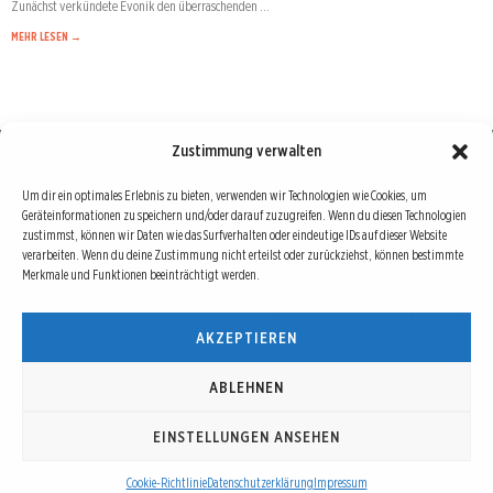
Zunächst verkündete Evonik den überraschenden …
MEHR LESEN →
Zustimmung verwalten
Börse : lokal, international, global
Um dir ein optimales Erlebnis zu bieten, verwenden wir Technologien wie Cookies, um
Geräteinformationen zu speichern und/oder darauf zuzugreifen. Wenn du diesen Technologien
Erfolgreiche Börsengeschäfte bedingen vor allem drei Dinge: Verlässliche Informationen,
zustimmst, können wir Daten wie das Surfverhalten oder eindeutige IDs auf dieser Website
richtige Interpretationen und unabhängige Informationsquellen. Diese drei Bausteine sind
verarbeiten. Wenn du deine Zustimmung nicht erteilst oder zurückziehst, können bestimmte
Merkmale und Funktionen beeinträchtigt werden.
auch die redaktionelle Leitlinie von Börse Global.
Hinter Börse Global steht ein Team von erfahrenen Finanzjournalisten, die zum Teil schon
AKZEPTIEREN
seit Jahrzehnten Börse in all ihren Facetten leben und mit diesem Internetprojekt
interessierten Lesern und Investoren ein Angebot machen wollen, sich über spannende
Entwicklungen, Tendenzen, Chancen und Risiken von Börsen-Investments zu informieren.
ABLEHNEN
EINSTELLUNGEN ANSEHEN
© Copyright 2016 - 2026 | Börse Global
Cookie-Richtlinie
Datenschutzerklärung
Impressum
Über Börse Global
AGB
Impressum
Datenschutzerklärung