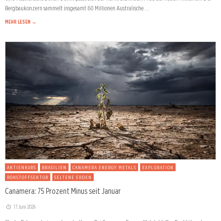
Bergbaukonzern sammelt insgesamt 60 Millionen Australische …
MEHR LESEN →
AKTIENKURS
BRASILIEN
CANAMERA ENERGY METALS
EXPLORATION
ROHSTOFFSEKTOR
SELTENE ERDEN
Canamera: 75 Prozent Minus seit Januar
17. Juni 2026