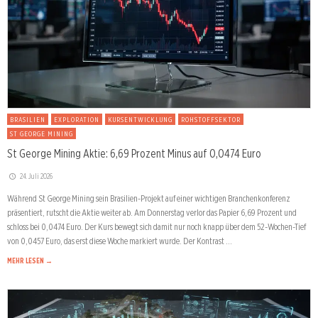
BRASILIEN
EXPLORATION
KURSENTWICKLUNG
ROHSTOFFSEKTOR
ST GEORGE MINING
St George Mining Aktie: 6,69 Prozent Minus auf 0,0474 Euro
24. Juli 2026
Während St George Mining sein Brasilien-Projekt auf einer wichtigen Branchenkonferenz
präsentiert, rutscht die Aktie weiter ab. Am Donnerstag verlor das Papier 6,69 Prozent und
schloss bei 0,0474 Euro. Der Kurs bewegt sich damit nur noch knapp über dem 52-Wochen-Tief
von 0,0457 Euro, das erst diese Woche markiert wurde. Der Kontrast …
MEHR LESEN →