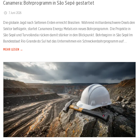
Canamera: Bohrprogramm in São Sepé gestartet
7. Juni 2026
Die globale Jagd nach Seltenen Erden erreicht Brasilien. Während milliardenschwere Deals den
Sektor beflügeln, startet Canamera Energy Metals ein neues Bohrprogramm. Die Projekte in
São Sepé und Turvolândia rücken damit stärker in den Blickpunkt. Bohrbeginn in São Sepé Im
Bundesstaat Rio Grande do Sul hat das Unternehmen ein Schneckenbohrprogramm auf …
MEHR LESEN →