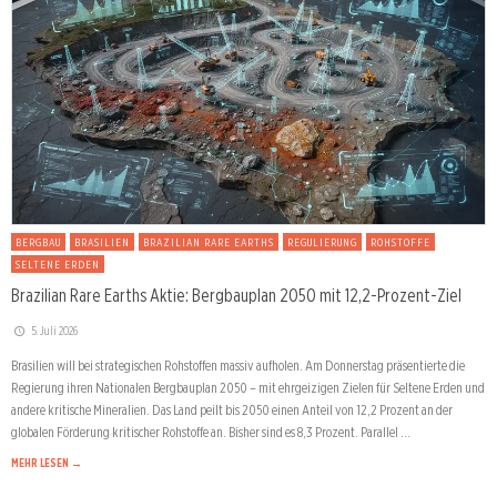
BERGBAU
BRASILIEN
BRAZILIAN RARE EARTHS
REGULIERUNG
ROHSTOFFE
SELTENE ERDEN
Brazilian Rare Earths Aktie: Bergbauplan 2050 mit 12,2-Prozent-Ziel
5. Juli 2026
Brasilien will bei strategischen Rohstoffen massiv aufholen. Am Donnerstag präsentierte die
Regierung ihren Nationalen Bergbauplan 2050 – mit ehrgeizigen Zielen für Seltene Erden und
andere kritische Mineralien. Das Land peilt bis 2050 einen Anteil von 12,2 Prozent an der
globalen Förderung kritischer Rohstoffe an. Bisher sind es 8,3 Prozent. Parallel …
MEHR LESEN →