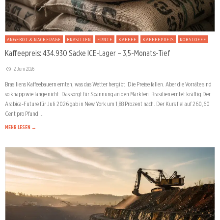
ANGEBOT & NACHFRAGE
BRASILIEN
ERNTE
KAFFEE
KAFFEEPREIS
ROHSTOFFE
Kaffeepreis: 434.930 Säcke ICE-Lager – 3,5-Monats-Tief
2. Juni 2026
Brasiliens Kaffeebauern ernten, was das Wetter hergibt. Die Preise fallen. Aber die Vorräte sind
so knapp wie lange nicht. Das sorgt für Spannung an den Märkten. Brasilien erntet kräftig Der
Arabica-Future für Juli 2026 gab in New York um 1,88 Prozent nach. Der Kurs fiel auf 260,60
Cent pro Pfund …
MEHR LESEN →