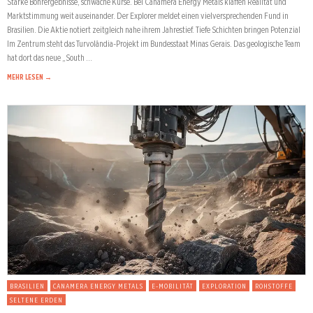
Starke Bohrergebnisse, schwache Kurse. Bei Canamera Energy Metals klaffen Realität und
Marktstimmung weit auseinander. Der Explorer meldet einen vielversprechenden Fund in
Brasilien. Die Aktie notiert zeitgleich nahe ihrem Jahrestief. Tiefe Schichten bringen Potenzial
Im Zentrum steht das Turvolândia-Projekt im Bundesstaat Minas Gerais. Das geologische Team
hat dort das neue „South …
MEHR LESEN →
BRASILIEN
CANAMERA ENERGY METALS
E-MOBILITÄT
EXPLORATION
ROHSTOFFE
SELTENE ERDEN