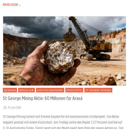
MEHR LESEN →
BERGBAU
BRASILIEN
KAPITALERHÖHUNG
ROHSTOFFE
ST GEORGE MINING
St George Mining Aktie: 60 Millionen für Araxá
19. Juni 2026
St George Mining sichert sich frisches Kapital für ein brasilianisches Großprojekt. Die Börse
reagiert prompt mit einem Kursrutsch. Am Freitag verlor das Papier 7,27 Prozent und fiel auf
0,10 Australische Dollar. Damit passt sich der Markt exakt dem Preis der neuen Aktien an. Der