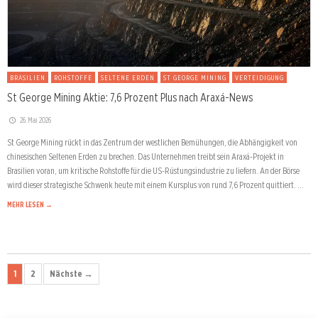
BRASILIEN
ROHSTOFFE
SELTENE ERDEN
ST GEORGE MINING
VERTEIDIGUNG
St George Mining Aktie: 7,6 Prozent Plus nach Araxá-News
26. Mai 2026
St George Mining rückt in das Zentrum der westlichen Bemühungen, die Abhängigkeit von
chinesischen Seltenen Erden zu brechen. Das Unternehmen treibt sein Araxá-Projekt in
Brasilien voran, um kritische Rohstoffe für die US-Rüstungsindustrie zu liefern. An der Börse
wird dieser strategische Schwenk heute mit einem Kursplus von rund 7,6 Prozent quittiert. …
MEHR LESEN →
1
2
Nächste →