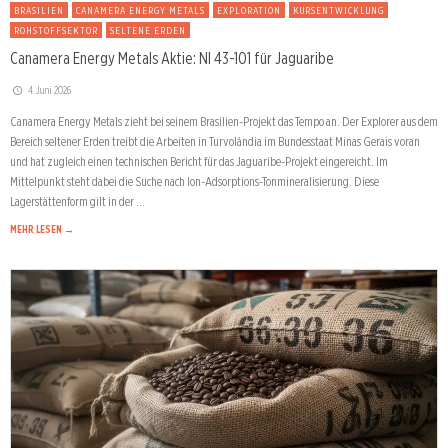
BRASILIEN
CANAMERA ENERGY METALS
EXPLORATION
KURSENTWICKLUNG
ROHSTOFFSEKTOR
SELTENE ERDEN
Canamera Energy Metals Aktie: NI 43-101 für Jaguaribe
4. Juni 2026
Canamera Energy Metals zieht bei seinem Brasilien-Projekt das Tempo an. Der Explorer aus dem
Bereich seltener Erden treibt die Arbeiten in Turvolândia im Bundesstaat Minas Gerais voran
und hat zugleich einen technischen Bericht für das Jaguaribe-Projekt eingereicht. Im
Mittelpunkt steht dabei die Suche nach Ion-Adsorptions-Tonmineralisierung. Diese
Lagerstättenform gilt in der …
MEHR LESEN →