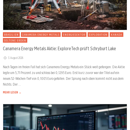
BRASILIEN
CANAMERA ENERGY METALS
ENERGIESEKTOR
EXPLORATION
KANADA
SELTENE ERDEN
Canamera Energy Metals Aktie: ExploreTech prüft Schryburt Lake
3. August 2026
Nach Tagen im freien Fall hat sich Canamera Energy Metals ein Stück weit gefangen. Die Aktie
legte um 5,71 Prozent zu und schloss bei 0,1295 Euro. Erst kurz zuvor war der Titel auf ein
neues 52-Wochen-Tief von 0,1005 Euro gefallen. Der Sprung nach oben kommt nicht aus dem
Nichts. Der …
MEHR LESEN →