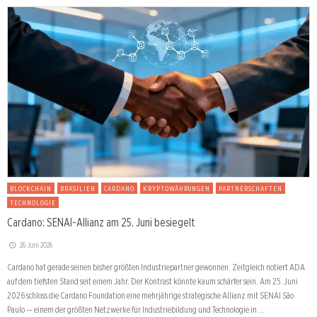
BLOCKCHAIN
BRASILIEN
CARDANO
KRYPTOWÄHRUNGEN
PARTNERSCHAFTEN
TECHNOLOGIE
Cardano: SENAI-Allianz am 25. Juni besiegelt
26. Juni 2026
Cardano hat gerade seinen bisher größten Industriepartner gewonnen. Zeitgleich notiert ADA
auf dem tiefsten Stand seit einem Jahr. Der Kontrast könnte kaum schärfer sein. Am 25. Juni
2026 schloss die Cardano Foundation eine mehrjährige strategische Allianz mit SENAI São
Paulo — einem der größten Netzwerke für Industriebildung und Technologie in …