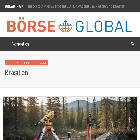
BREAKING /
Innodata Aktie: 92 Prozent EBITDA-Wachstum, Platzierung belastet
VAT Group Aktie: 856 Millionen CHF Auftragseingang H1
SoftBank Group Aktie: Nettoergebnis fällt um 18 Prozent
Nestlé: Yfood-Übernahme abgeschlossen
Navigation
Renk Group Aktie: 1,2 Milliarden Auftragseingang
ALLE MARKIERTE BEITRÄGE
SK Hynix Aktie: Morgan Stanley sieht Korrektur beendet
Brasilien
IQM QUANTUM COMPUTERS OY-ADR Aktie: 102,1 Millionen Auftragsbestand
Ucore Rare Metals: 21,43 Millionen Aktien zu 2,80 C$
XRP: Abflüsse treffen auf neue Nachfrage
Roche Aktie: Morgan Stanley hebt auf 410 CHF