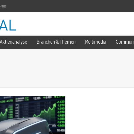
-Miss
Aktienanalyse
Branchen & Themen
Multimedia
Communi
ozent
ent ein
rdopplung