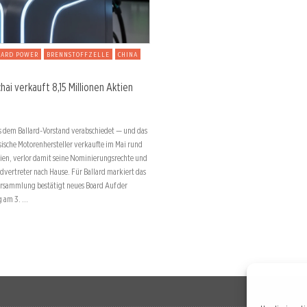
LARD POWER
BRENNSTOFFZELLE
CHINA
hai verkauft 8,15 Millionen Aktien
us dem Ballard-Vorstand verabschiedet — und das
esische Motorenhersteller verkaufte im Mai rund
tien, verlor damit seine Nominierungsrechte und
rdvertreter nach Hause. Für Ballard markiert das
ersammlung bestätigt neues Board Auf der
 am 3. …