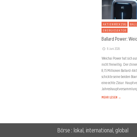
AKTIENRÜCKZUG
BAL
ENERGIESEKTOR
Ballard Power: Weic
8. Juni 2026
Weichai Power hat sich a
nicht freiwillig. Der chin
8,15 Millionen Ballard-Ak
schickte seine beiden Boa
eine echte Zäsur. Hauptv
Jahreshauptversammlung
MEHR LESEN →
Börse : lokal, international, global