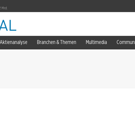
2 Mrd.
Aktienanalyse
Branchen & Themen
Multimedia
Communi