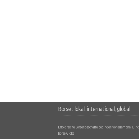
Börse : lokal, international, global
Erfolgreiche Börsengeschäfte bedingen vor allem drei Dinge
Börse Global.