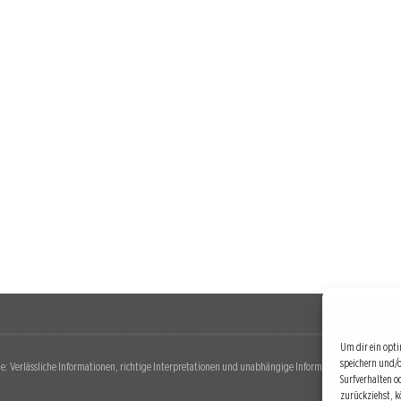
Um dir ein opti
speichern und/
: Verlässliche Informationen, richtige Interpretationen und unabhängige Informationsquellen. Diese 
Surfverhalten o
zurückziehst, 