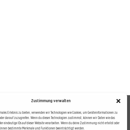
Zustimmung verwalten
males Erlebnis zu bieten, verwenden wir Technologien wie Cookies, um Geräteinformationen zu
oder darauf zuzugreifen. Wenn du diesen Technologien zustimmst, können wir Daten wie das
drei Bausteine sind auch die redaktionelle Leitlinie von
der eindeutige IDs auf dieser Website verarbeiten. Wenn du deine Zustimmung nicht erteilst oder
können bestimmte Merkmale und Funktionen beeinträchtigt werden.