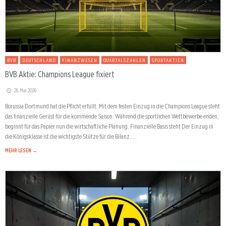
BVB
DEUTSCHLAND
FINANZWESEN
QUARTALSZAHLEN
SPORTAKTIEN
BVB Aktie: Champions League fixiert
26. Mai 2026
Borussia Dortmund hat die Pflicht erfüllt. Mit dem festen Einzug in die Champions League steht
das finanzielle Gerüst für die kommende Saison. Während die sportlichen Wettbewerbe enden,
beginnt für das Papier nun die wirtschaftliche Planung. Finanzielle Basis steht Der Einzug in
die Königsklasse ist die wichtigste Stütze für die Bilanz. …
MEHR LESEN →