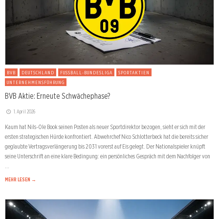
BVB
DEUTSCHLAND
FUSSBALL-BUNDESLIGA
SPORTAKTIEN
UNTERNEHMENSFÜHRUNG
BVB Aktie: Erneute Schwächephase?
1. April 2026
Kaum hat Nils-Ole Book seinen Posten als neuer Sportdirektor bezogen, sieht er sich mit der
ersten strategischen Hürde konfrontiert. Abwehrchef Nico Schlotterbeck hat die bereits sicher
geglaubte Vertragsverlängerung bis 2031 vorerst auf Eis gelegt. Der Nationalspieler knüpft
seine Unterschrift an eine klare Bedingung: ein persönliches Gespräch mit dem Nachfolger von
…
MEHR LESEN →