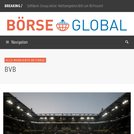
BREAKING /
SoftBank Group Aktie: Nettoergebnis fällt um 18 Prozent
Nestlé: Yfood-Übernahme abgeschlossen
Renk Group Aktie: 1,2 Milliarden Auftragseingang
SK Hynix Aktie: Morgan Stanley sieht Korrektur beendet
Navigation
IQM QUANTUM COMPUTERS OY-ADR Aktie: 102,1 Millionen Auftragsbestand
ALLE MARKIERTE BEITRÄGE
Ucore Rare Metals: 21,43 Millionen Aktien zu 2,80 C$
BVB
XRP: Abflüsse treffen auf neue Nachfrage
MSCI World ETF: 210,47 Dollar, 0,76% bis Rekordhoch
OMV: Emma Delaney folgt auf Alfred Stern
VAT Group Aktie: 856 Millionen CHF Auftragseingang H1