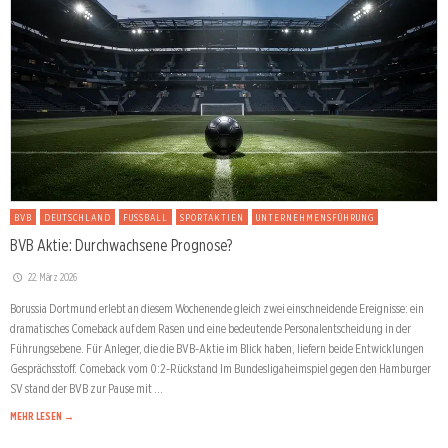
BVB
DEUTSCHLAND
FUSSBALL
SPORTAKTIEN
UNTERNEHMENSFÜHRUNG
BVB Aktie: Durchwachsene Prognose?
22. März 2026
Borussia Dortmund erlebt an diesem Wochenende gleich zwei einschneidende Ereignisse: ein
dramatisches Comeback auf dem Rasen und eine bedeutende Personalentscheidung in der
Führungsebene. Für Anleger, die die BVB-Aktie im Blick haben, liefern beide Entwicklungen
Gesprächsstoff. Comeback vom 0:2-Rückstand Im Bundesligaheimspiel gegen den Hamburger
SV stand der BVB zur Pause mit …
MEHR LESEN →