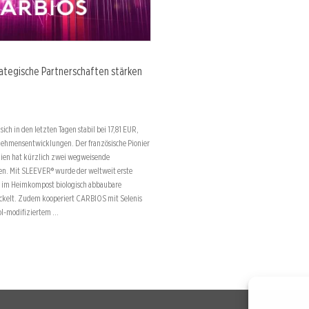
ategische Partnerschaften stärken
ich in den letzten Tagen stabil bei 17,81 EUR,
ehmensentwicklungen. Der französische Pionier
ogien hat kürzlich zwei wegweisende
sen. Mit SLEEVER® wurde der weltweit erste
d im Heimkompost biologisch abbaubare
ckelt. Zudem kooperiert CARBIOS mit Selenis
ol-modifiziertem …