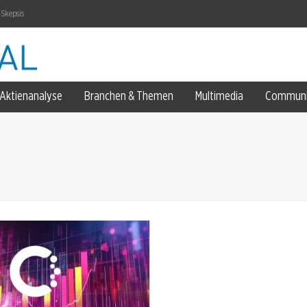
-Skepsis
Aktienanalyse
Branchen & Themen
Multimedia
Communi