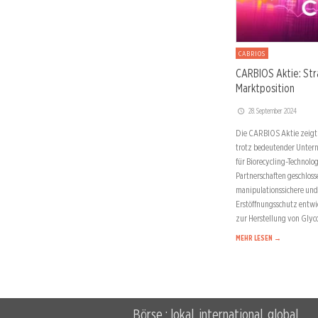
CABRIOS
CARBIOS Aktie: Str
Marktposition
28. September 2024
Die CARBIOS Aktie zeigt s
trotz bedeutender Untern
für Biorecycling-Technol
Partnerschaften geschlos
manipulationssichere un
Erstöffnungsschutz entwi
zur Herstellung von Glyc
MEHR LESEN →
Börse : lokal, international, global