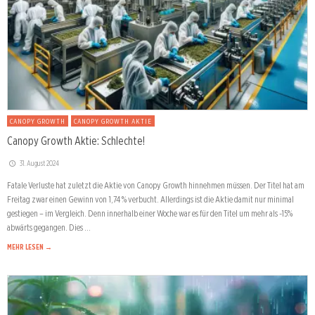
CANOPY GROWTH
CANOPY GROWTH AKTIE
Canopy Growth Aktie: Schlechte!
31. August 2024
Fatale Verluste hat zuletzt die Aktie von Canopy Growth hinnehmen müssen. Der Titel hat am
Freitag zwar einen Gewinn von 1,74 % verbucht. Allerdings ist die Aktie damit nur minimal
gestiegen – im Vergleich. Denn innerhalb einer Woche war es für den Titel um mehr als -15%
abwärts gegangen. Dies …
MEHR LESEN →