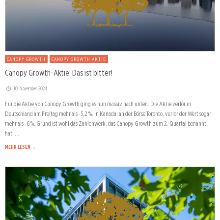
CANOPY GROWTH
CANOPY GROWTH AKTIE
Canopy Growth-Aktie: Das ist bitter!
10. November 2024
Für die Aktie von Canopy Growth ging es nun massiv nach unten. Die Aktie verlor in
Deutschland am Freitag mehr als -5,2 %. In Kanada, an der Börse Toronto, verlor der Wert sogar
mehr als -6 %. Grund ist wohl das Zahlenwerk, das Canopy Growth zum 2. Quartal benannt
hat. …
MEHR LESEN →