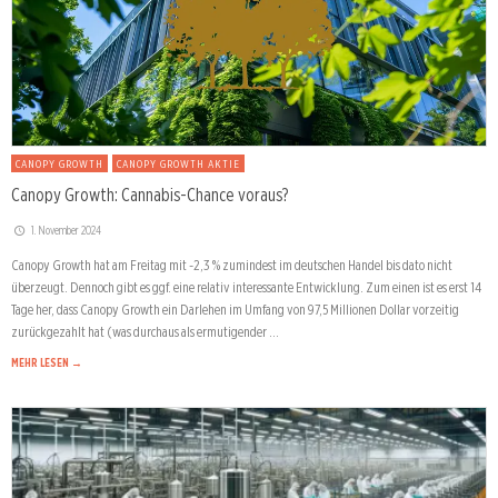
CANOPY GROWTH
CANOPY GROWTH AKTIE
Canopy Growth: Cannabis-Chance voraus?
1. November 2024
Canopy Growth hat am Freitag mit -2,3 % zumindest im deutschen Handel bis dato nicht
überzeugt. Dennoch gibt es ggf. eine relativ interessante Entwicklung. Zum einen ist es erst 14
Tage her, dass Canopy Growth ein Darlehen im Umfang von 97,5 Millionen Dollar vorzeitig
zurückgezahlt hat (was durchaus als ermutigender …
MEHR LESEN →