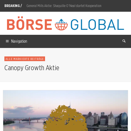
BREAKING /
General Mills Aktie: Shaquille O’Neal startet Kooperation
OHB: 10 Milliarden Euro SATCOMBw4 ab 2027
Amazon Aktie: CapEx auf 220 Milliarden Dollar erhöht
Nel ASA Aktie: Iwatani-Vergleich kostet 70 Millionen
Navigation
EcoGraf: 2,0-Millionen-Euro-Zuschuss der EIB aktiviert
ALLE MARKIERTE BEITRÄGE
BYD Aktie: 174.144 Zulassungen überholen Tesla
Canopy Growth Aktie
Hensoldt Aktie: Auftragsbestand durchbricht 10-Milliarden-Marke
Ballard Power Aktie: GeoPura-Abschluss für September geplant
Sivers Semiconductors Aktie: Pipeline wächst 77 Prozent auf 799 Millionen
XPeng Aktie: 1,2 Millionen Auslieferungen erreicht