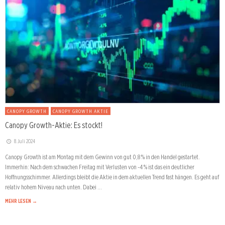
CANOPY GROWTH
CANOPY GROWTH AKTIE
Canopy Growth-Aktie: Es stockt!
8. Juli 2024
Canopy Growth ist am Montag mit dem Gewinn von gut 0,8 % in den Handel gestartet.
Immerhin: Nach dem schwachen Freitag mit Verlusten von -4 % ist das ein deutlicher
Hoffnungsschimmer. Allerdings bleibt die Aktie in dem aktuellen Trend fast hängen. Es geht auf
relativ hohem Niveau nach unten. Dabei …
MEHR LESEN →