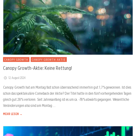
CANOPY GROWTH
CANOPY GROWTH AKTIE
Canopy Growth-Aktie: Keine Rettung!
12. August 2024
Canopy Growth hat am Montag fast schon überraschend immerhin gut 1,7 % gewonnen. Ist dies
schon das spektakuläre Comeback der Aktie? Der Titel hatte in den fünf vorhergehenden Tagen
gleich gut 28 % verloren. Seit Jahresanfang ist es um ca. -78 % abwärts gegangen. Wesentliche
Veränderungen also sind am Montag …
MEHR LESEN →