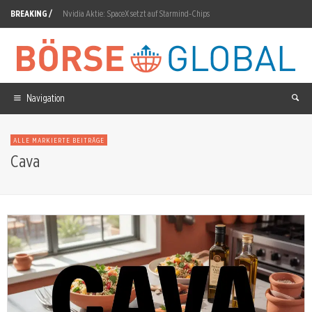
BREAKING /
Nvidia Aktie: SpaceX setzt auf Starmind-Chips
ITM Power Aktie: Grüner Wasserstoff erreicht Evonik
OHB Aktie: Rekordauftrag, Kursverfall
Nel ASA Aktie: Auftragseingang steigt um 224 Prozent
Navigation
Novo Nordisk Aktie: Wegovy-Pille erreicht fünf Millionen Rezepte
ALLE MARKIERTE BEITRÄGE
Siemens Energy Aktie: North Sea Connector 2 für 50Hertz
Cava
DroneShield Aktie: 28,90 Prozent Erholung in einer Woche
Bloom Energy Aktie: Wette auf die Stromlücke der KI-Rechenzentren
Bajaj Mobility vor der nächsten Bilanz-Prüfung
Cash statt Code: Warum Berkshire jetzt schlägt, was SaaS verspricht