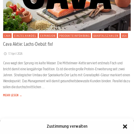
CAVA
EINZELHANDEL
EXPANSION
PRODUKTEINFÜHRUNG
QUARTALSZAHLEN
USA
Cava Aktie: Lachs-Debüt fix!
17. April 2026
Cava wagt den Sprung ins kalte Wasser. Die Mittelmeer-Kette serviert erstmals Fisch und
bricht damit eine langjährige Tradition. Es ist die erste große Protein-Erweiterung seit zwei
Jahren. Strategischer Umbau der Speisekarte Der Lachs mit Granatapfel-Glasur markiert einen
Wendepunkt. Das Management will damit gesundheitsbewusste Kunden binden. Parallel dazu
sollen die durchschnittlichen …
MEHR LESEN →
Zustimmung verwalten
Börse : lokal, international, global