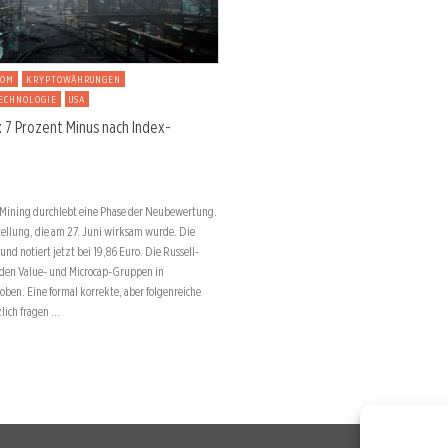
OOM
KRYPTOWÄHRUNGEN
ECHNOLOGIE
USA
: 7 Prozent Minus nach Index-
 Mining durchlebt eine Phase der Neubewertung.
tellung, die am 27. Juni wirksam wurde. Die
und notiert jetzt bei 19,86 Euro. Die Russell-
 den Value- und Microcap-Gruppen in
ben. Eine formal korrekte, aber folgenreiche
lich fragen …