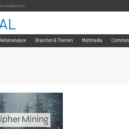
k ins Metall flieht
eart gesichert
Aktienanalyse
Branchen & Themen
Multimedia
Communi
-Miss