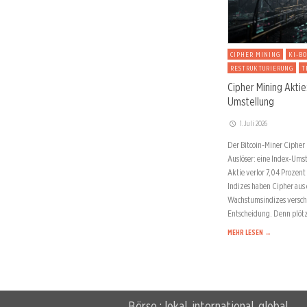
CIPHER MINING
KI-B
RESTRUKTURIERUNG
T
Cipher Mining Aktie
Umstellung
1. Juli 2026
Der Bitcoin-Miner Cipher
Auslöser: eine Index-Ums
Aktie verlor 7,04 Prozent 
Indizes haben Cipher aus
Wachstumsindizes verscho
Entscheidung. Denn plötz
MEHR LESEN →
Börse : lokal, international, global