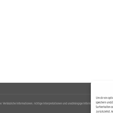
Um dir ein opti
speichern und/
: Verlässliche Informationen, richtige Interpretationen und unabhängige Informationsquellen. Diese 
Surfverhalten o
zurückziehst, 