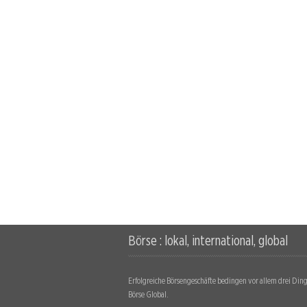
Börse : lokal, international, global
Erfolgreiche Börsengeschäfte bedingen vor allem drei Dinge
Börse Global.