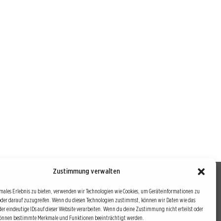
Zustimmung verwalten
males Erlebnis zu bieten, verwenden wir Technologien wie Cookies, um Geräteinformationen zu
oder darauf zuzugreifen. Wenn du diesen Technologien zustimmst, können wir Daten wie das
drei Bausteine sind auch die redaktionelle Leitlinie von
der eindeutige IDs auf dieser Website verarbeiten. Wenn du deine Zustimmung nicht erteilst oder
können bestimmte Merkmale und Funktionen beeinträchtigt werden.