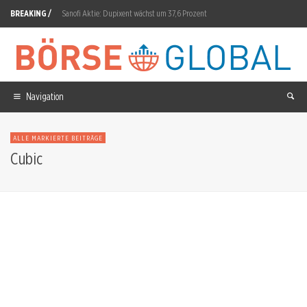
BREAKING /
Sanofi Aktie: Dupixent wächst um 37,6 Prozent
Silber Preis: 10,41 Prozent in sieben Tagen
Allgeier Aktie: EBT zwölffach auf 1,2 Millionen
SK Hynix Aktie: Entscheidet die Kapitalrückgabe über die nächste Kursrichtung?
Navigation
MSCI World ETF: MSCI-Review am 12. August
ALLE MARKIERTE BEITRÄGE
Outlook Therapeutics Aktie: Q3-Bilanz am 14. August
Cubic
Vulcan Energy Aktie: Amanda Lacaze ab 17. August im Board
Strategy Inc. Aktie: 20,76 Milliarden Verlust im ersten Halbjahr
BioNTech Aktie: 3,24 Euro Verlust je Aktie
Novartis Aktie: Britische Behörde genehmigt CSU-Therapie