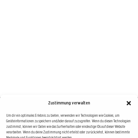
Zustimmung verwalten
Börse : lokal, international, global
Um dir ein optimales Erlebnis zu bieten, verwenden wir Technologien wie Cookies, um
Geräteinformationen zu speichern und/oder darauf zuzugreifen. Wenn du diesen Technologien
Erfolgreiche Börsengeschäfte bedingen vor allem drei Dinge: Verlässliche Informationen,
zustimmst, können wir Daten wie das Surfverhalten oder eindeutige IDs auf dieser Website
richtige Interpretationen und unabhängige Informationsquellen. Diese drei Bausteine sind
verarbeiten. Wenn du deine Zustimmung nicht erteilst oder zurückziehst, können bestimmte
Merkmale und Funktionen beeinträchtigt werden.
auch die redaktionelle Leitlinie von Börse Global.