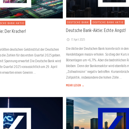
DEUTSCHE BANK
DEUTSCHE BANK AKTIE
SCHE BANK AKTIE
Deutsche Bank-Aktie: Echte Angst!
e: Der Kracher!
17. April 2025
Die Aktie der Deutschen Bank konnte sich in de
größten deutschen Geldinstitut der Deutschen
Handelstagen massiv erholen. So stieg der Kurs i
s die Zahlen für das ersten Quartal 2025 geben.
Börsentagen um +6,71%. Aber die bedrohliche
mit Spannung erwartet Die Deutsche Bank wird
bleiben. Denn der Bankensektor wird ebenfalls 
ste Quartal 2025 voraussichtlich am 29. April
„Zollwahnsinn“ negativ betroffen. Kurseinbrüch
en erwarten einen Gewinn …
Zollpolitik, insbesondere die hohen Zölle …
MEHR LESEN →