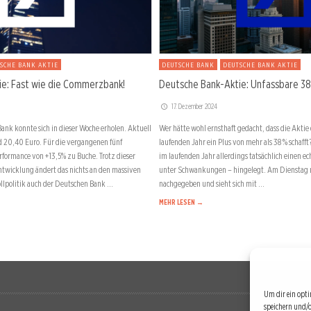
SCHE BANK AKTIE
DEUTSCHE BANK
DEUTSCHE BANK AKTIE
e: Fast wie die Commerzbank!
Deutsche Bank-Aktie: Unfassbare 38
17. Dezember 2024
ank konnte sich in dieser Woche erholen. Aktuell
Wer hätte wohl ernsthaft gedacht, dass die Akti
nd 20,40 Euro. Für die vergangenen fünf
laufenden Jahr ein Plus von mehr als 38 % schaff
rformance von +13,5% zu Buche. Trotz dieser
im laufenden Jahr allerdings tatsächlich einen e
Entwicklung ändert das nichts an den massiven
unter Schwankungen – hingelegt. Am Dienstag nu
llpolitik auch der Deutschen Bank …
nachgegeben und sieht sich mit …
MEHR LESEN →
Um dir ein opti
speichern und/