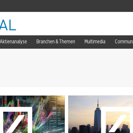
rtal
Aktienanalyse
Branchen & Themen
Multimedia
Communi
.000 Stellen