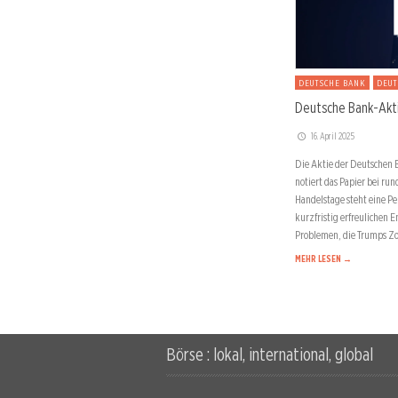
DEUTSCHE BANK
DEUT
Deutsche Bank-Akti
16. April 2025
Die Aktie der Deutschen B
notiert das Papier bei ru
Handelstage steht eine Pe
kurzfristig erfreulichen 
Problemen, die Trumps Zo
MEHR LESEN →
Börse : lokal, international, global