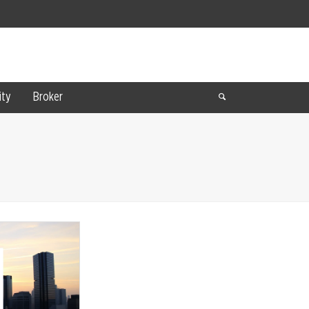
ty
Broker