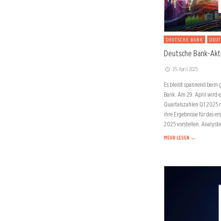
DEUTSCHE BANK
DEUT
Deutsche Bank-Akti
25. April 2025
Es bleibt spannend beim 
Bank. Am 29. April wird e
Quartalszahlen Q1 2025 
ihre Ergebnisse für das er
2025 vorstellen. Analyst
MEHR LESEN →