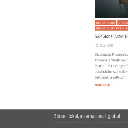
DEUTSCHLAND
DIENS
INFLATIONSENTWICKL
S&P Global Aktie: D
23. Juni 2026
Die deutsche Privatwirtsc
erhobene Sammelindex für 
Punkte — der niedrigste 
der Wachstumsschwelle von
Servicesektor enttäuscht.
MEHR LESEN →
Börse : lokal, international, global