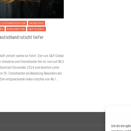
TLEISTUNGSSEKTOR
INDUSTRIE
UNG
KONJUNKTUR
S&P GLOBAL
eutschland rutscht tiefer
haft verliert weiter an Fahrt. Der von S&P Global
Industrie und Dienstleister fiel im Juni auf 48,0
Stand seit Dezember 2024 und deutlich unter
 50. Dienstleister als Belastung Besonders der
 Der entsprechende Index rutschte von 48,1 …
Um dir ein opti