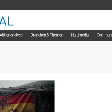
ahr
Aktienanalyse
Branchen & Themen
Multimedia
Communi
zung
igabe