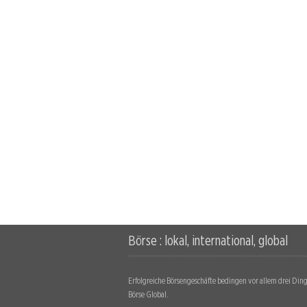
Börse : lokal, international, global
Erfolgreiche Börsengeschäfte bedingen vor allem drei Dinge
Börse Global.