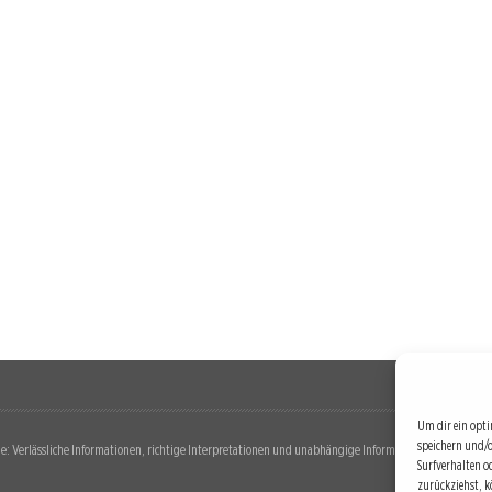
Um dir ein opti
speichern und/
: Verlässliche Informationen, richtige Interpretationen und unabhängige Informationsquellen. Diese 
Surfverhalten o
zurückziehst, 