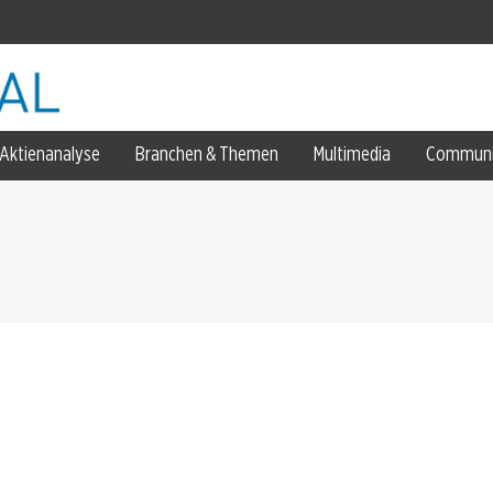
en
Aktienanalyse
Branchen & Themen
Multimedia
Communi
9 Euro
klagen