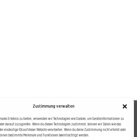
Zustimmung verwalten
males Erlebnis zu bieten, verwenden wir Technologien wie Cookies, um Geräteinformationen zu
oder darauf zuzugreifen. Wenn du diesen Technologien zustimmst, können wir Daten wie das
drei Bausteine sind auch die redaktionelle Leitlinie von
der eindeutige IDs auf dieser Website verarbeiten. Wenn du deine Zustimmung nicht erteilst oder
können bestimmte Merkmale und Funktionen beeinträchtigt werden.