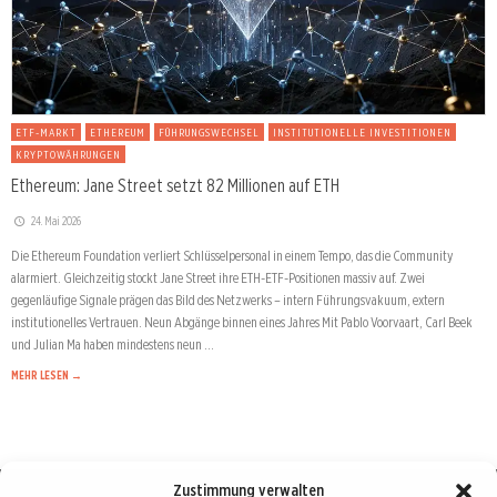
ETF-MARKT
ETHEREUM
FÜHRUNGSWECHSEL
INSTITUTIONELLE INVESTITIONEN
KRYPTOWÄHRUNGEN
Ethereum: Jane Street setzt 82 Millionen auf ETH
24. Mai 2026
Die Ethereum Foundation verliert Schlüsselpersonal in einem Tempo, das die Community
alarmiert. Gleichzeitig stockt Jane Street ihre ETH-ETF-Positionen massiv auf. Zwei
gegenläufige Signale prägen das Bild des Netzwerks – intern Führungsvakuum, extern
institutionelles Vertrauen. Neun Abgänge binnen eines Jahres Mit Pablo Voorvaart, Carl Beek
und Julian Ma haben mindestens neun …
MEHR LESEN →
Zustimmung verwalten