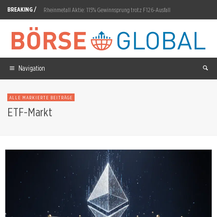
BREAKING /
Rheinmetall Aktie: 115% Gewinnsprung trotz F126-Ausfall
Diginex Aktie: Dritte Fristverlängerung bis 12. August
SAP Aktie: 40-Prozent-Erholung vom Juli-Tief
Micron: Bank of America bestätigt 1.550-Dollar-Ziel
Navigation
ServiceNow Aktie: Simon Mouyal wird CMO
ALLE MARKIERTE BEITRÄGE
Münchener Rück: 23 Prozent Rendite, Aktie fällt
ETF-Markt
Microsoft Aktie: 15,51-Prozent-Sprung nach Copilot-Zahlen
AMD Aktie: Taalas-Übernahme für KI-Inferenz-Chips
BYD Aktie: Türkei-Werk in Manisa gestoppt
Infineon Aktie: MediaTek qualifiziert 512-Mb-Speicherchip