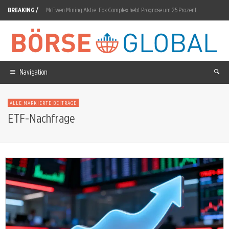
BREAKING /
McEwen Mining Aktie: Fox Complex hebt Prognose um 25 Prozent
Capricor Therapeutics Aktie: State Street steigt mit 5,9 Prozent ein
Western Digital Aktie: 16,5-Prozent-Crash trotz Gewinnverdopplung
Micron Technology Aktie: 9650-SSD mit Microchip
Navigation
Kontron Aktie: EBITDA springt 20 Prozent
ALLE MARKIERTE BEITRÄGE
Rheinmetall Aktie: F126-Aus belastet mit 300 Millionen
ETF-Nachfrage
Green Bridge Metals Aktie: 1.640 Meter Bohrprogramm startet
Alibaba Aktie: Schluss mit Gratis-KI
Bayer Aktie: Crop Science-EBITDA springt 30,2 Prozent
Fermi Aktie: Drei Siemens-Turbinen für Project Matador