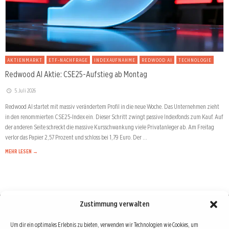
AKTIENMARKT
ETF-NACHFRAGE
INDEXAUFNAHME
REDWOOD AI
TECHNOLOGIE
Redwood AI Aktie: CSE25-Aufstieg ab Montag
5. Juli 2026
Redwood AI startet mit massiv verändertem Profil in die neue Woche. Das Unternehmen zieht
in den renommierten CSE25-Index ein. Dieser Schritt zwingt passive Indexfonds zum Kauf. Auf
der anderen Seite schreckt die massive Kursschwankung viele Privatanleger ab. Am Freitag
verlor das Papier 2,57 Prozent und schloss bei 1,79 Euro. Der …
MEHR LESEN →
Zustimmung verwalten
Börse : lokal, international, global
Um dir ein optimales Erlebnis zu bieten, verwenden wir Technologien wie Cookies, um