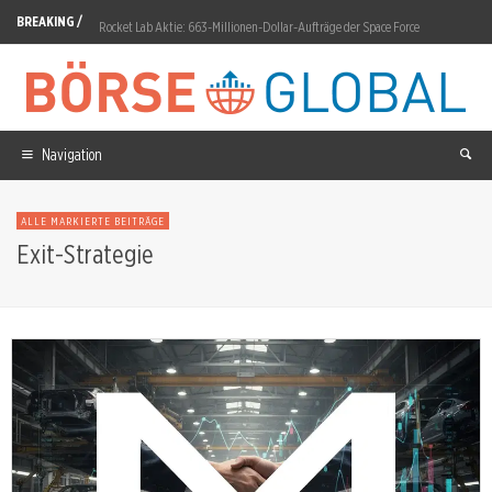
BREAKING /
Rocket Lab Aktie: 663-Millionen-Dollar-Aufträge der Space Force
Ein Sektor, zwei Welten: Speicherchips fallen, KI-Chips halten stand
Valneva Aktie: VLA15 zeigt 73,2–74,8% Wirksamkeit
Nel ASA Aktie: CEO Volldal tritt zurück
Navigation
Circus Aktie: Bosse senkt Kursziel um 84 Prozent
ALLE MARKIERTE BEITRÄGE
Silber Preis: 8,97 Prozent Plus auf Wochensicht
Exit-Strategie
Rheinmetall Aktie: F126-Storno senkt Prognose auf 13,7–14,2 Mrd.
DeFi Technologies Aktie: Q2-Zahlen am 13. August erwartet
Pharma-Aktien: Warum gute Zahlen nicht immer reichen
SynBiotic Aktie: SOLIDMIND und Lean Labs insolvent