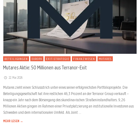
BETEILIGUNGEN
EUROPA
EXIT-STRATEGIE
FINANZWESEN
MUTARES
Mutares Aktie: 50 Millionen aus Terranor-Exit
22. Mai 2026
Mutares zieht einen Schlussstrich unter eines seiner erfolgreichsten Portfolioprojekte. Die
Beteiligungsgesellschaft hat ihre restlichen 46,3 Prozent an der Terranor Group verkauft –
knapp ein Jahr nach dem Börsengang des skandinavischen Straßeninstandhalters. 9,26
Millionen Aktien gingen im Rahmen einer Privatplatzierung an institutionelle Investoren aus
Schweden und dem internationalen Umfeld. Als Joint …
MEHR LESEN →