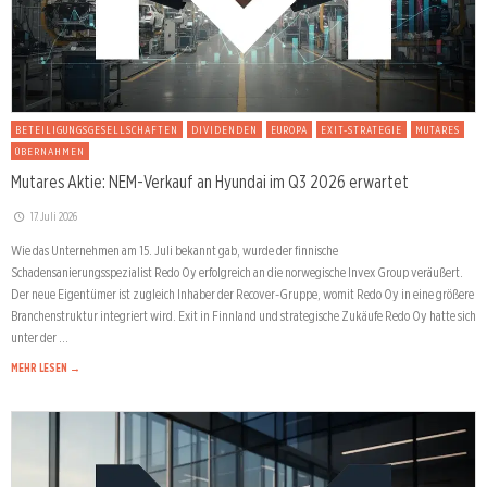
BETEILIGUNGSGESELLSCHAFTEN
DIVIDENDEN
EUROPA
EXIT-STRATEGIE
MUTARES
ÜBERNAHMEN
Mutares Aktie: NEM-Verkauf an Hyundai im Q3 2026 erwartet
17. Juli 2026
Wie das Unternehmen am 15. Juli bekannt gab, wurde der finnische
Schadensanierungsspezialist Redo Oy erfolgreich an die norwegische Invex Group veräußert.
Der neue Eigentümer ist zugleich Inhaber der Recover-Gruppe, womit Redo Oy in eine größere
Branchenstruktur integriert wird. Exit in Finnland und strategische Zukäufe Redo Oy hatte sich
unter der …
MEHR LESEN →