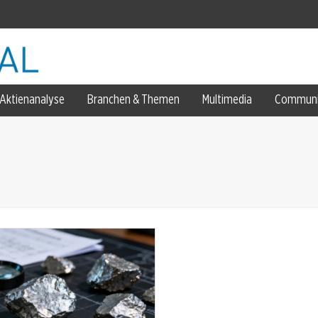
ozent
Aktienanalyse
Branchen & Themen
Multimedia
Communi
ent ein
rdopplung