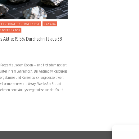
EXPLORATIONSERGEBNISSE
KANADA
STOFFSEKTOR
 Aktie: 19,5% Durchschnitt aus 38
 Prozent aus dem Boden — und trotzdem notiert
 unter ihrem Jahreshoch. Bei Antimony Resources
nsergebnisse und Kursentwicklung derzeit weit
efert bemerkenswerte Assay-Werte Am 8. Juni
rnehmen neue Analyseergebnisse aus der South