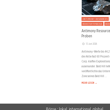
ANTIMONY RESOURCES
ROHSTOFFPREISE
ROH
Antimony Resources
Proben
13. Juni 2026
Antimony-Werte bis 44,2
die Aktie fast 60 Prozent
Corp. klaffen Exploratio
auseinander. Bald Hill li
veröffentlichte das Unte
Zone seines Bald Hill …
MEHR LESEN →
Börse : lokal, international, global