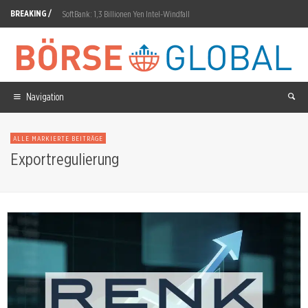
BREAKING /
SoftBank: 1,3 Billionen Yen Intel-Windfall
Amrize Aktie: 8,38 Prozent Absturz nach Gewinn-Miss
Samsung Electronics Aktie: Fold8-Vorbestellungen über 30 Prozent
Lindt & Sprüngli Aktie: 7,5 Prozent weniger Volumen
Navigation
Netflix Aktie: Umsatzprognose bei 12,86 Milliarden Dollar
ALLE MARKIERTE BEITRÄGE
Solana: 1 Milliarde Transaktionen in einer Woche
Exportregulierung
Axa Aktie: Strategieplan für 2027 bis 2029
NRX Pharmaceuticals Aktie: KETAFREE-Frist 29. Juli verstrichen
Deutz: Wird die FFG-Integration zum Wachstumsmotor?
Nebius Aktie: 12. August entscheidet über Kursrichtung