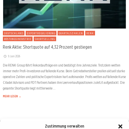
DEUTSCHLAND
EXPORTREGULIERUNG
QUARTALSZAHLEN
RENK
RÜSTUNGSINDUSTRIE
SHORTSELLING
Renk Aktie: Shortquote auf 4,32 Prozent gestiegen
9. Juni 2026
Die RENK Group fährt Rekordaufträge ein und bestätigt ihre Jahresziele. Trotzdem wetten
immer mehr Profi-Investoren auf fallende Kurse. Beim Getriebehersteller prallen aktuell starke
operative Zahlen und politische Exportrisiken hart aufeinander. Profis wetten auf fallende Kurse
Citadel Advisors und PDT Partners haben ihre Leerverkaufspositionen zuletzt aufgestockt. Die
gesamte Shortquote liegt mittlerweile …
MEHR LESEN →
Zustimmung verwalten