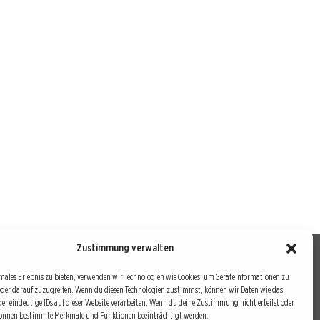
Zustimmung verwalten
males Erlebnis zu bieten, verwenden wir Technologien wie Cookies, um Geräteinformationen zu
oder darauf zuzugreifen. Wenn du diesen Technologien zustimmst, können wir Daten wie das
drei Bausteine sind auch die redaktionelle Leitlinie von
der eindeutige IDs auf dieser Website verarbeiten. Wenn du deine Zustimmung nicht erteilst oder
können bestimmte Merkmale und Funktionen beeinträchtigt werden.