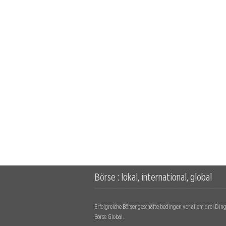
Börse : lokal, international, global
Erfolgreiche Börsengeschäfte bedingen vor allem drei Dinge
Börse Global.