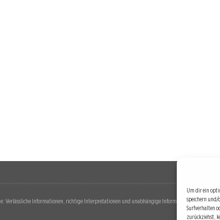
Um dir ein opti
speichern und/
: Verlässliche Informationen, richtige Interpretationen und unabhängige Informationsquellen. Diese 
Surfverhalten o
zurückziehst, 