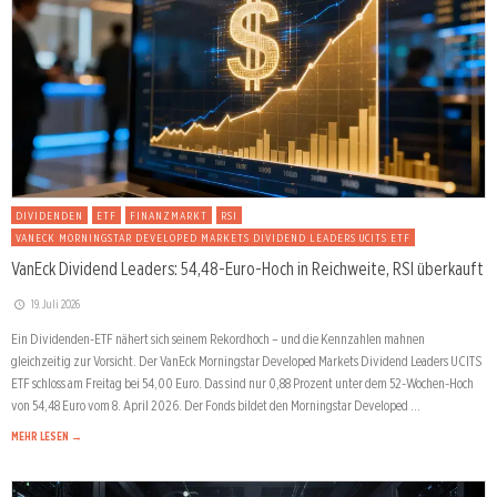
DIVIDENDEN
ETF
FINANZMARKT
RSI
VANECK MORNINGSTAR DEVELOPED MARKETS DIVIDEND LEADERS UCITS ETF
VanEck Dividend Leaders: 54,48-Euro-Hoch in Reichweite, RSI überkauft
19. Juli 2026
Ein Dividenden-ETF nähert sich seinem Rekordhoch – und die Kennzahlen mahnen
gleichzeitig zur Vorsicht. Der VanEck Morningstar Developed Markets Dividend Leaders UCITS
ETF schloss am Freitag bei 54,00 Euro. Das sind nur 0,88 Prozent unter dem 52-Wochen-Hoch
von 54,48 Euro vom 8. April 2026. Der Fonds bildet den Morningstar Developed …
MEHR LESEN →