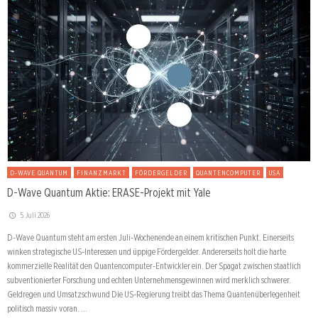
D-WAVE QUANTUM
FINANZMARKT
FÖRDERGELDER
QUANTENCOMPUTER
USA
D-Wave Quantum Aktie: ERASE-Projekt mit Yale
5. Juli 2026
D-Wave Quantum steht am ersten Juli-Wochenende an einem kritischen Punkt. Einerseits
winken strategische US-Interessen und üppige Fördergelder. Andererseits holt die harte
kommerzielle Realität den Quantencomputer-Entwickler ein. Der Spagat zwischen staatlich
subventionierter Forschung und echten Unternehmensgewinnen wird merklich schwerer.
Geldregen und Umsatzschwund Die US-Regierung treibt das Thema Quantenüberlegenheit
politisch massiv voran. …