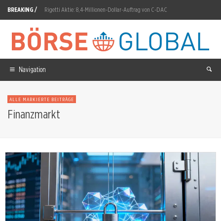
BREAKING /
Rigetti Aktie: 8,4-Millionen-Dollar-Auftrag von C-DAC
Kupfer schlägt Chips: Warum das Kapital nach dem Jobs-Schock ins Metall flieht
Renk Group Aktie: 1,2 Milliarden Euro Auftragseingang
Vulcan Energy Aktie: 2,2-Milliarden-Finanzierung für Lionheart gesichert
Navigation
KNDS Aktie: Zweiter Anlauf im September geplant
ALLE MARKIERTE BEITRÄGE
ASML: Shanghai-Gerücht löst 8-Prozent-Sturz aus
Finanzmarkt
D-Wave Quantum Aktie: 1.120% Buchungen-Boom, Umsatz-Miss
TKMS Aktie: 12 U-Boote für Kanada
Amazon Aktie: Nettogewinn schießt auf 62,6 Milliarden
ITM Power Aktie: 100-MW-Anlage liefert erstmals kommerziell