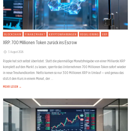
BLOCKCHAIN
FINANZMARKT
KRYPTOWÄHRUNGEN
REGULIERUNG
XRP
XRP: 700 Millionen Token zurück ins Escrow
3. August 2026
Ripple hat sich selbst überlistet. Statt die planmäßige Monatsfreigabe von einer Milliarde XRP
komplett auf den Markt zu lassen, sperrte das Unternehmen 700 Millionen Token sofort wieder
in neue Treuhandkonten. Netto kamen so nur 300 Millionen XRP in Umlauf — und genau das
stützt den Kurs in einem Monat, der …
MEHR LESEN →