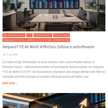
ANLAGESTRATEGIE
ETF
FINANZMARKT
INDEXFONDS
VANGUARD FTSE ALL-WORLD UCITS ETF USD ACCUMULATION
Vanguard FTSE All-World: 14 Mrd Euro Zuflüsse in sechs Monaten
31. Juli 2026
Ein Fonds mit fast 76 Milliarden US-Dollar Volumen zieht in sechs Monaten weitere 14
Milliarden Euro an – während Konkurrenten mit günstigeren Gebühren locken. Der Vanguard
FTSE All-World UCITS ETF USD Accumulation zeigt damit, dass Anleger offenbar mehr Wert auf
Liquidität und Erfahrung legen als auf jeden Zehntelprozentpunkt Kosten. Laut …
MEHR LESEN →