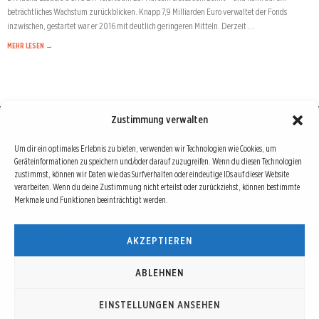
beträchtliches Wachstum zurückblicken. Knapp 7,9 Milliarden Euro verwaltet der Fonds
inzwischen, gestartet war er 2016 mit deutlich geringeren Mitteln. Derzeit …
MEHR LESEN →
Zustimmung verwalten
Börse : lokal, international, global
Um dir ein optimales Erlebnis zu bieten, verwenden wir Technologien wie Cookies, um
Geräteinformationen zu speichern und/oder darauf zuzugreifen. Wenn du diesen Technologien
Erfolgreiche Börsengeschäfte bedingen vor allem drei Dinge: Verlässliche Informationen,
zustimmst, können wir Daten wie das Surfverhalten oder eindeutige IDs auf dieser Website
richtige Interpretationen und unabhängige Informationsquellen. Diese drei Bausteine sind
verarbeiten. Wenn du deine Zustimmung nicht erteilst oder zurückziehst, können bestimmte
Merkmale und Funktionen beeinträchtigt werden.
auch die redaktionelle Leitlinie von Börse Global.
Hinter Börse Global steht ein Team von erfahrenen Finanzjournalisten, die zum Teil schon
AKZEPTIEREN
seit Jahrzehnten Börse in all ihren Facetten leben und mit diesem Internetprojekt
interessierten Lesern und Investoren ein Angebot machen wollen, sich über spannende
Entwicklungen, Tendenzen, Chancen und Risiken von Börsen-Investments zu informieren.
ABLEHNEN
EINSTELLUNGEN ANSEHEN
© Copyright 2016 - 2026 | Börse Global