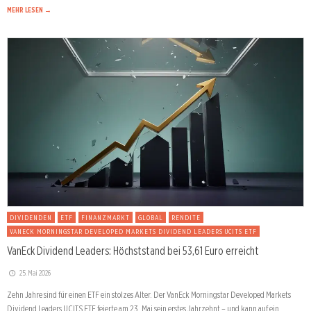
MEHR LESEN →
DIVIDENDEN
ETF
FINANZMARKT
GLOBAL
RENDITE
VANECK MORNINGSTAR DEVELOPED MARKETS DIVIDEND LEADERS UCITS ETF
VanEck Dividend Leaders: Höchststand bei 53,61 Euro erreicht
25. Mai 2026
Zehn Jahre sind für einen ETF ein stolzes Alter. Der VanEck Morningstar Developed Markets
Dividend Leaders UCITS ETF feierte am 23. Mai sein erstes Jahrzehnt – und kann auf ein