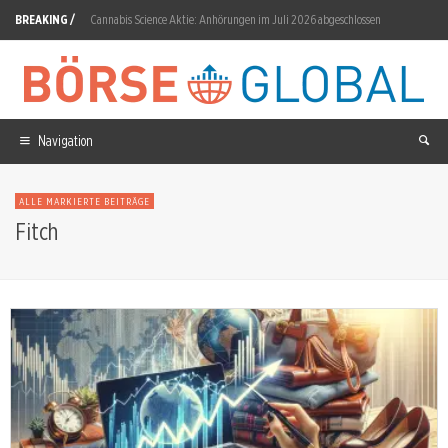
BREAKING /
Cannabis Science Aktie: Anhörungen im Juli 2026 abgeschlossen
BioNTech Aktie: Guido Oelkers übernimmt 2027
Evotec Aktie: 30-Prozent-Kurseinbruch nach Gewinnwarnung
Almonty Aktie: Sangdong verarbeitet seit Juli 2026
Navigation
SanDisk: 27,63 Prozent Minus in 30 Tagen
ALLE MARKIERTE BEITRÄGE
S&P 500: Zinsangst kehrt zurück
Fitch
Münchener Rück Aktie: 2,2 Milliarden Euro Q2-Gewinn bestätigt
Siemens Energy Aktie: Gamesa kehrt in die Gewinnzone zurück
D-Wave Quantum Aktie: 8,81-Prozent-Einbruch nach Q2-Zahlen
Rheinmetall Aktie: Free Cashflow sackt auf minus 1,616 Milliarden