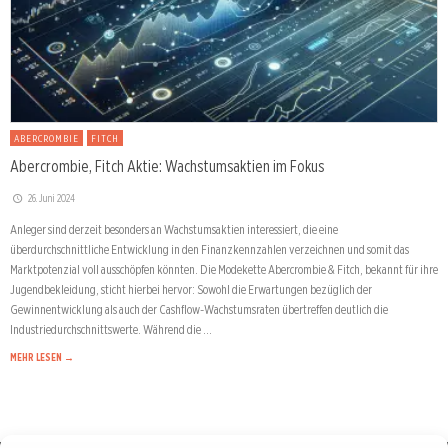
ABERCROMBIE
FITCH
Abercrombie, Fitch Aktie: Wachstumsaktien im Fokus
26. Juni 2024
Anleger sind derzeit besonders an Wachstumsaktien interessiert, die eine
überdurchschnittliche Entwicklung in den Finanzkennzahlen verzeichnen und somit das
Marktpotenzial voll ausschöpfen könnten. Die Modekette Abercrombie & Fitch, bekannt für ihre
Jugendbekleidung, sticht hierbei hervor: Sowohl die Erwartungen bezüglich der
Gewinnentwicklung als auch der Cashflow-Wachstumsraten übertreffen deutlich die
Industriedurchschnittswerte. Während die …
MEHR LESEN →