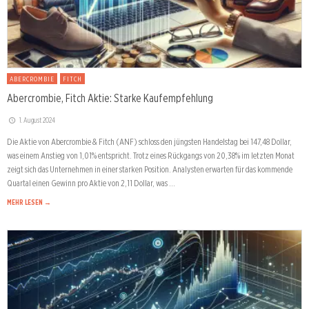
ABERCROMBIE
FITCH
Abercrombie, Fitch Aktie: Starke Kaufempfehlung
1. August 2024
Die Aktie von Abercrombie & Fitch (ANF) schloss den jüngsten Handelstag bei 147,48 Dollar,
was einem Anstieg von 1,01% entspricht. Trotz eines Rückgangs von 20,38% im letzten Monat
zeigt sich das Unternehmen in einer starken Position. Analysten erwarten für das kommende
Quartal einen Gewinn pro Aktie von 2,11 Dollar, was …
MEHR LESEN →