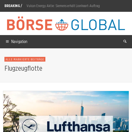
BREAKING /
Vulcan Energy Aktie: Siemens erhält Lionheart-Auftrag
Xiaomi Aktie: 57-Prozent-Gewinneinbruch im Q1 belastet weiter
Microsoft Aktie: Sammelklage-Frist am 11. August
Aixtron Aktie: Q2-Auftragseingang springt 81 Prozent
Navigation
Atlassian Aktie: RPO wächst 44 Prozent auf 4,817 Milliarden
ALLE MARKIERTE BEITRÄGE
Allianz Aktie: KI-Kosten bremsen Rekordquartal
Flugzeugflotte
Rheinmetall Aktie: 80 Milliarden Euro Auftragsbestand
Peninsula Energy Aktie: 56-Millionen-Dollar-Finanzierung
AppLovin: 19-Prozent-Crash trotz Gewinnbeat
Green Bridge Metals Aktie: 4 Millionen Dollar verwässern Aktionäre