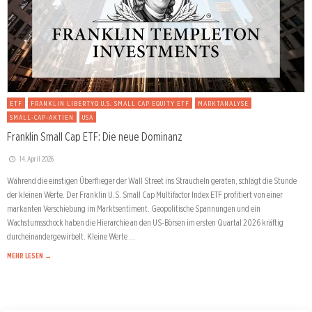
ETF
FRANKLIN LIBERTYQ U.S. SMALL CAP EQUITY ETF
MARKTANALYSE
SMALL-CAP-AKTIEN
USA
Franklin Small Cap ETF: Die neue Dominanz
14. April 2026
Während die einstigen Überflieger der Wall Street ins Straucheln geraten, schlägt die Stunde
der kleinen Werte. Der Franklin U.S. Small Cap Multifactor Index ETF profitiert von einer
markanten Verschiebung im Marktsentiment. Geopolitische Spannungen und ein
Wachstumsschock haben die Hierarchie an den US-Börsen im ersten Quartal 2026 kräftig
durcheinandergewirbelt. Kleine Werte …
MEHR LESEN →