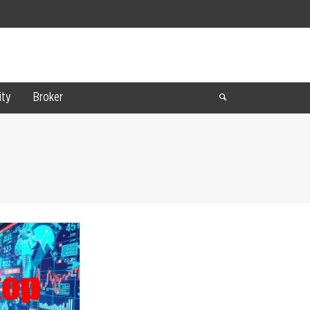
ty
Broker