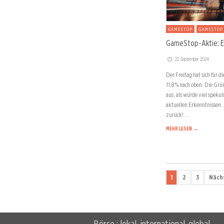
GAMESTOP
GAMESTOP
GameStop-Aktie: Ein
22. September 2024
Der Freitag hat sich für 
11,8 % nach oben. Die Grü
aus, als würde viel spekul
aktuellen Erkenntnissen.
zurück! …
MEHR LESEN →
1
2
3
Näch
Börse : lokal, international, global