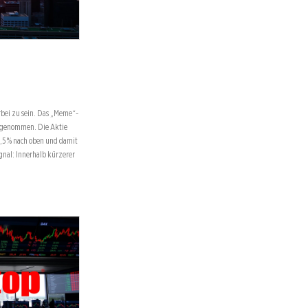
bei zu sein. Das „Meme“-
ufgenommen. Die Aktie
2,5 % nach oben und damit
ignal: Innerhalb kürzerer