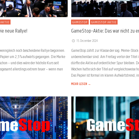
 AKTIE
GAMESTOP
GAMESTOP AKTIE
e neue Rallye!
GameStop-Aktie: Das war nicht zu e
15. Dezember 2024
wenngleich noch bescheidene Rallye begonnen.
GameStop zählt zur Klasse der sog. Meme-Stock-A
 Papier um 2,5 % aufwärts gegangen. Die Marke
unberechenbar sind. Am Freitag verlor der Titel
schon – und dies wäre der höchste Kurs seit
dürfte die Aktie auf ordentlicher Spur bleiben.
nsgesamt allerdings extrem teuer – wenn man
Wochen hatte sich der Titel auf vergleichsweise 
Das Papier ist formal im klaren Aufwärtstrend, i
MEHR LESEN →