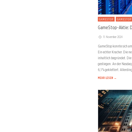
GAMESTOP
GAMESTOP
GameStop-Aktie: D
11. November 2024
GameStop konnte sich am 
Ein echter Kracher. Die n
inhaltlich begründet. Die
gestiegen. An der Nasdaq 
6,1 % geklettert. Allerdin
MEHR LESEN →