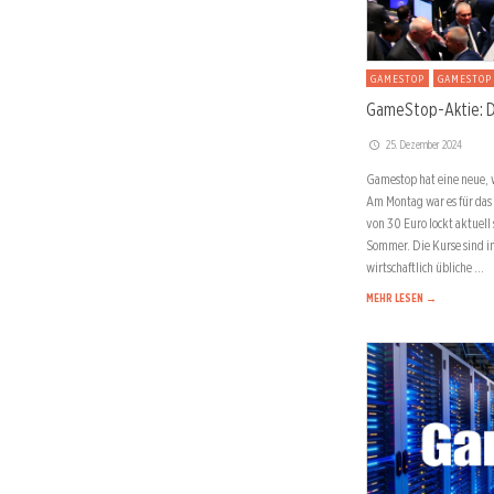
GAMESTOP
GAMESTOP
GameStop-Aktie: Di
25. Dezember 2024
Gamestop hat eine neue, 
Am Montag war es für das
von 30 Euro lockt aktuell 
Sommer. Die Kurse sind i
wirtschaftlich übliche …
MEHR LESEN →