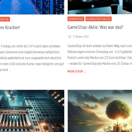
GAMESTOP
GAMESTOP AKTIE
 AKTIE
GameStop-Aktie: Was war das?
er Kracher!
2. Oktober 2024
GameStop ist doch wieder auf dem Weg nach unten
Freitag um mehr als 7,4 % nach oben schieben.
Notierungen sind am Dienstag um -3,6 % gefallen
euen Gewinne sind möglicherweise tatsächlich
Rutsch unter die Marke von 20 Euro sichtbar. Das
 Aktie jedenfalls ist nun ungewöhnlich deutlich
– wobei für GameStop die Marke von 20 Dollar re
in den USA sind die Kurse zwar lediglich um gut
gs sind …
MEHR LESEN →