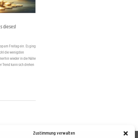
s dieses!
p am Freitag ein. Es ging
ohl die wenigsten
erhin wieder in die Nähe
r Trend kann sich drehen
Zustimmung verwalten