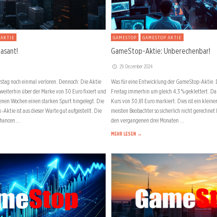
 AKTIE
GAMESTOP
GAMESTOP AKTIE
asant!
GameStop-Aktie: Unberechenbar!
29. Dezember 2024
tag noch einmal verloren. Dennoch: Die Aktie
Was für eine Entwicklung der GameStop-Aktie. 
t weiterhin über der Marke von 30 Euro fixiert und
Freitag immerhin um gleich 4,3 % geklettert. Da
enen Wochen einen starken Spurt hingelegt. Die
Kurs von 30,81 Euro markiert. Dies ist ein klein
-Aktie ist aus dieser Warte gut aufgestellt. Die
meisten Beobachter so sicherlich nicht gerechne
Chancen …
den vergangenen drei Monaten …
MEHR LESEN →