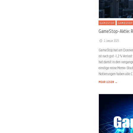
GAMESTOP
GAMESTOP
GameStop-Aktie: R
2. Januar 2025
GameStop hat am Donners
ist nach gut -1,2 % Verlus
hat damit in den vergang
einstige reine Meme-Stock
Notierungen haben alle 
MEHR LESEN →