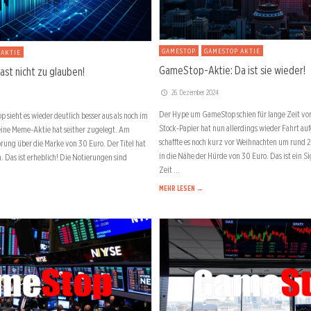
GAMESTOP
GAMESTOP AKTIE
 AKTIE
GameStop-Aktie: Da ist sie wieder!
st nicht zu glauben!
26. Dezember 2024
Der Hype um GameStop schien für lange Zeit vor
 sieht es wieder deutlich besser aus als noch im
Stock-Papier hat nun allerdings wieder Fahrt a
reine Meme-Aktie hat seither zugelegt. Am
schaffte es noch kurz vor Weihnachten um rund 
rung über die Marke von 30 Euro. Der Titel hat
in die Nähe der Hürde von 30 Euro. Das ist ein S
 Das ist erheblich! Die Notierungen sind
Zeit …
MEHR LESEN →