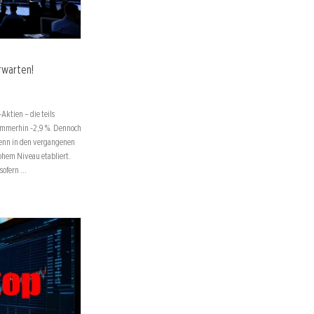
rwarten!
ktien – die teils
 immerhin -2,9 %. Dennoch
 Denn in den vergangenen
hohem Niveau etabliert.
nsofern …