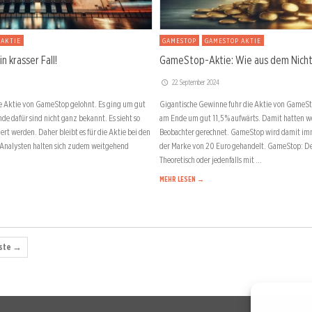
 AKTIE
GAMESTOP
GAMESTOP AKTIE
 krasser Fall!
GameStop-Aktie: Wie aus dem Nicht
22. September 2024
die Aktie von GameStop gelohnt. Es ging um gut
Gigantische Gewinne fuhr die Aktie von GameSto
nde dafür sind nicht ganz bekannt. Es sieht so
am Ende um gut 11,5 % aufwärts. Damit hatten w
iert werden. Daher bleibt es für die Aktie bei den
Beobachter gerechnet. GameStop wird damit imm
 Analysten halten sich zudem weitgehend
der Marke von 20 Euro gehandelt. GameStop: De
Theoretisch oder jedenfalls mit …
MEHR LESEN →
ste →