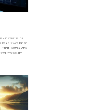
 – so scheint es. Die
. Damit ist vor allem ein
 irritiert Chartanalysten
levanter sein dürfte. …