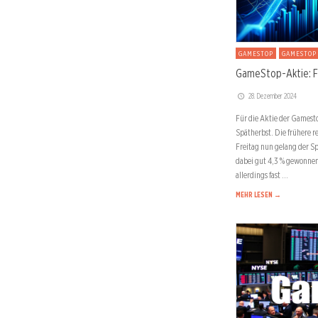
GAMESTOP
GAMESTOP
GameStop-Aktie: Fa
28. Dezember 2024
Für die Aktie der Gamestop
Spätherbst. Die frühere 
Freitag nun gelang der Sp
dabei gut 4,3 % gewonnen.
allerdings fast …
MEHR LESEN →