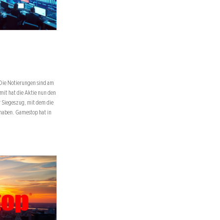
Die Notierungen sind am
mit hat die Aktie nun den
er Siegeszug, mit dem die
t haben. Gamestop hat in