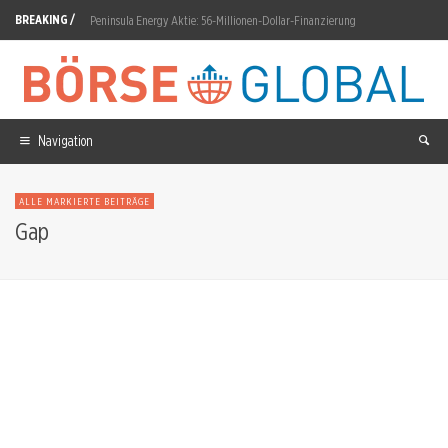
BREAKING /
Peninsula Energy Aktie: 56-Millionen-Dollar-Finanzierung
AppLovin: 19-Prozent-Crash trotz Gewinnbeat
D-Wave Quantum Aktie: IDC kürt D-Wave zum Leader
The Trade Desk Aktie: Q3-Prognose verfehlt 807 Millionen Dollar
Navigation
Qiagen Aktie: Dividende um 40 Prozent auf 0,35 Dollar
ALLE MARKIERTE BEITRÄGE
Commerzbank Aktie: DZ Bank hebt Kursziel auf 46 Euro
Gap
Radiant Uranium: Von TSX Venture zur CSE
Siemens Healthineers Aktie: Prognose auf 3,5 bis 4,0 Prozent gesenkt
Samsung SDI Aktie: Pilotlinie Suwon validiert Feststoffzellen
Rheinmetall Aktie: 80 Milliarden Euro Auftragsbestand