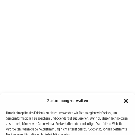
Zustimmung verwalten
Börse : lokal, international, global
Um dir ein optimales Erlebnis zu bieten, verwenden wir Technologien wie Cookies, um
Geräteinformationen zu speichern und/oder darauf zuzugreifen. Wenn du diesen Technologien
Erfolgreiche Börsengeschäfte bedingen vor allem drei Dinge: Verlässliche Informationen,
zustimmst, können wir Daten wie das Surfverhalten oder eindeutige IDs auf dieser Website
richtige Interpretationen und unabhängige Informationsquellen. Diese drei Bausteine sind
verarbeiten. Wenn du deine Zustimmung nicht erteilst oder zurückziehst, können bestimmte
Merkmale und Funktionen beeinträchtigt werden.
auch die redaktionelle Leitlinie von Börse Global.