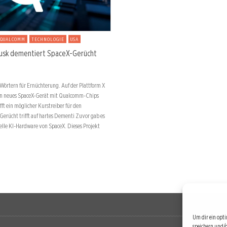
QUALCOMM
TECHNOLOGIE
USA
usk dementiert SpaceX-Gerücht
Wörtern für Ernüchterung. Auf der Plattform X
ein neues SpaceX-Gerät mit Qualcomm-Chips
fft ein möglicher Kurstreiber für den
 Gerücht trifft auf hartes Dementi Zuvor gab es
elle KI-Hardware von SpaceX. Dieses Projekt
Um dir ein opti
speichern und/