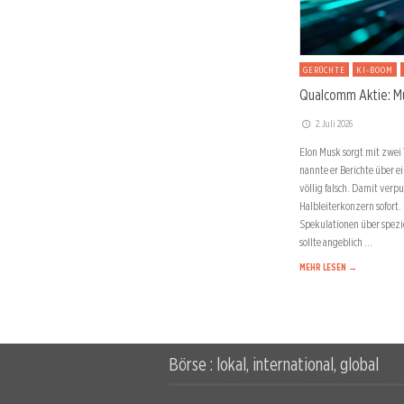
GERÜCHTE
KI-BOOM
Qualcomm Aktie: M
2. Juli 2026
Elon Musk sorgt mit zwei 
nannte er Berichte über 
völlig falsch. Damit verpu
Halbleiterkonzern sofort.
Spekulationen über spezi
sollte angeblich …
MEHR LESEN →
Börse : lokal, international, global