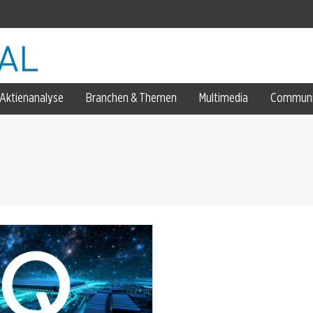
Aktienanalyse
Branchen & Themen
Multimedia
Communi
d-Investitionen
sjahr