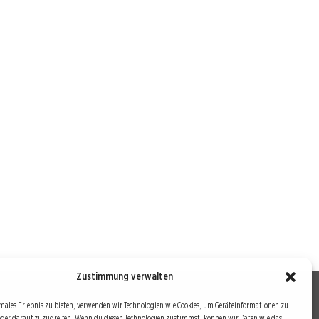
Zustimmung verwalten
males Erlebnis zu bieten, verwenden wir Technologien wie Cookies, um Geräteinformationen zu
oder darauf zuzugreifen. Wenn du diesen Technologien zustimmst, können wir Daten wie das