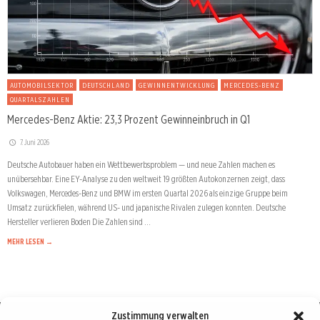
AUTOMOBILSEKTOR
DEUTSCHLAND
GEWINNENTWICKLUNG
MERCEDES-BENZ
QUARTALSZAHLEN
Mercedes-Benz Aktie: 23,3 Prozent Gewinneinbruch in Q1
7. Juni 2026
Deutsche Autobauer haben ein Wettbewerbsproblem — und neue Zahlen machen es
unübersehbar. Eine EY-Analyse zu den weltweit 19 größten Autokonzernen zeigt, dass
Volkswagen, Mercedes-Benz und BMW im ersten Quartal 2026 als einzige Gruppe beim
Umsatz zurückfielen, während US- und japanische Rivalen zulegen konnten. Deutsche
Hersteller verlieren Boden Die Zahlen sind …
MEHR LESEN →
Zustimmung verwalten