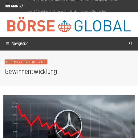
BREAKING /
Nel ASA Aktie: Auftragsschub trifft auf offene Chefposten
Gold: 7,35 Prozent in sieben Tagen
Arafura Rare Earths vor der Nolans-Bauentscheidung
Navigation
Circus Aktie: RSI 19,1 signalisiert Überverkauf
Alphabet Aktie: Freier Cashflow minus 5,9 Milliarden Dollar
ALLE MARKIERTE BEITRÄGE
Gewinnentwicklung
IREN Aktie: 665 Millionen für Mirantis gezahlt
CSG baut Future Artillery Complex in Iowa
Xiaomi Aktie: Q1-Nettogewinn bricht um 43,1 Prozent ein
Microsoft Aktie: 19,6 Milliarden freier Cashflow trotz 175-Mrd-Investitionen