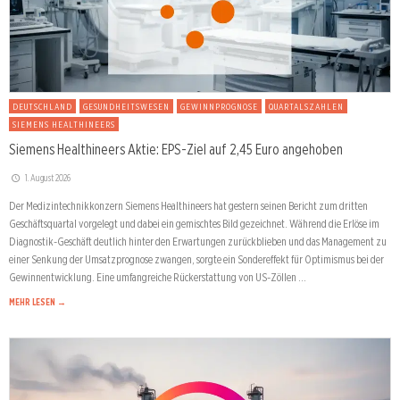
DEUTSCHLAND
GESUNDHEITSWESEN
GEWINNPROGNOSE
QUARTALSZAHLEN
SIEMENS HEALTHINEERS
Siemens Healthineers Aktie: EPS-Ziel auf 2,45 Euro angehoben
1. August 2026
Der Medizintechnikkonzern Siemens Healthineers hat gestern seinen Bericht zum dritten
Geschäftsquartal vorgelegt und dabei ein gemischtes Bild gezeichnet. Während die Erlöse im
Diagnostik-Geschäft deutlich hinter den Erwartungen zurückblieben und das Management zu
einer Senkung der Umsatzprognose zwangen, sorgte ein Sondereffekt für Optimismus bei der
Gewinnentwicklung. Eine umfangreiche Rückerstattung von US-Zöllen …
MEHR LESEN →