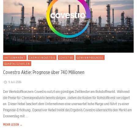
AKTIENMARKT
CHEMIEINDUSTRIE
COVESTRO
GEWINNPROGNOSE
QUARTALSZAHLEN
Covestro Aktie: Prognose über 740 Millionen
9. Juli 2026
Der Werkstoffkonzern Covestro nutzt ein günstiges Zeitfenster am Rohstoffmarkt. Während
die Preise für Chemieprodukte bereits steigen, ziehen die Kosten für Rohstoffe erst verzögert
an. Dieser Hebel beschert dem Unternehmen eine unerwartet hohe Marge und führt zu einer
Prognose-Erhöhung. Operativer Hebel treibt das Ergebnis Covestro überraschte den Markt am
Donnerstag mit …
MEHR LESEN →