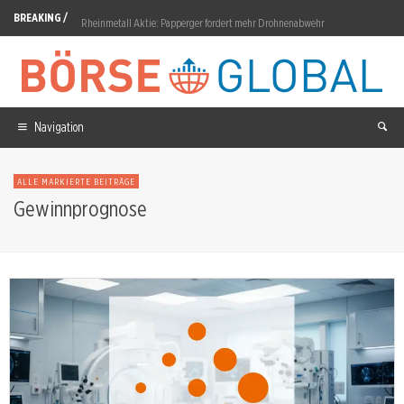
BREAKING /
Rheinmetall Aktie: Papperger fordert mehr Drohnenabwehr
Gold: 4,91 Prozent Wochengewinn auf 4.300 Dollar
Axon Enterprise Aktie: Umsatzprognose auf 34 Prozent angehoben
Micron: 50 Milliarden Dollar Q4-Guidance
Navigation
AMD Aktie: Taalas-Deal vom 6. August
ALLE MARKIERTE BEITRÄGE
Enapter Aktie: Prognose für 2026 aufgehoben
Gewinnprognose
Mutares Aktie: Größter Zukauf mit 2,0 Milliarden Euro
Krypto-Sektor: Washington vertagt sich, Cardano trotzt dem Trend
Microsoft Aktie: Azure wächst 31,6 Prozent auf 39,31 Milliarden
Münchener Rück Aktie: Kapitalanlagen retten Quartal