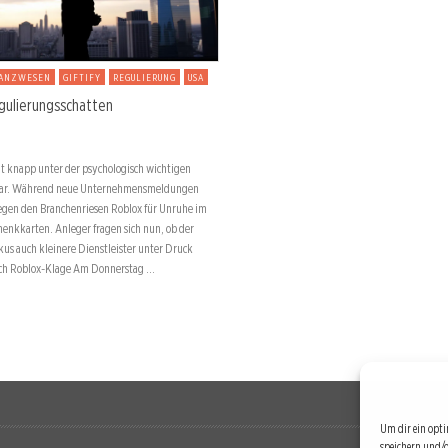
NANZWESEN
GIFTIFY
REGULIERUNG
USA
egulierungsschatten
eit knapp unter der psychologisch wichtigen
lar. Während neue Unternehmensmeldungen
gegen den Branchenriesen Roblox für Unruhe im
henkkarten. Anleger fragen sich nun, ob der
kus auch kleinere Dienstleister unter Druck
urch Roblox-Klage Am Donnerstag …
Um dir ein opti
speichern und/