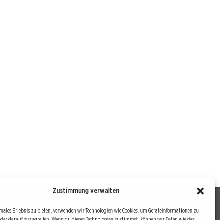
Zustimmung verwalten
males Erlebnis zu bieten, verwenden wir Technologien wie Cookies, um Geräteinformationen zu
oder darauf zuzugreifen. Wenn du diesen Technologien zustimmst, können wir Daten wie das