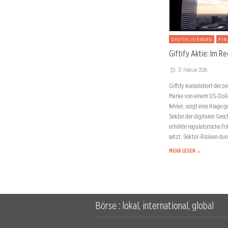
DIGITALISIERUNG
FI
Giftify Aktie: Im R
21. Februar 2026
Giftify konsolidiert derz
Marke von einem US-Dol
fehlen, sorgt eine Klage 
Sektor der digitalen Gesc
erhöhte regulatorische Fo
setzt. Sektor-Risiken d
MEHR LESEN →
Börse : lokal, international, global