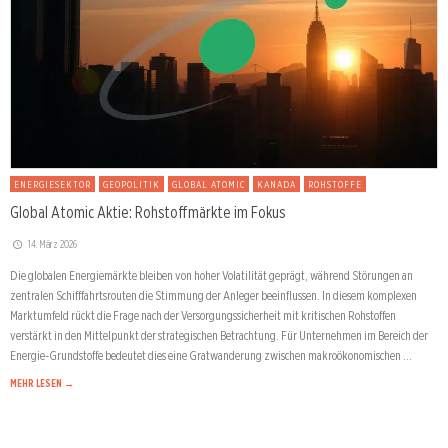
ENERGIESEKTOR
GEOPOLITIK
GLOBAL ATOMIC
KANADA
ROHSTOFFE
Global Atomic Aktie: Rohstoffmärkte im Fokus
14. März 2026
Die globalen Energiemärkte bleiben von hoher Volatilität geprägt, während Störungen an
zentralen Schifffahrtsrouten die Stimmung der Anleger beeinflussen. In diesem komplexen
Marktumfeld rückt die Frage nach der Versorgungssicherheit mit kritischen Rohstoffen
verstärkt in den Mittelpunkt der strategischen Betrachtung. Für Unternehmen im Bereich der
Energie-Grundstoffe bedeutet dies eine Gratwanderung zwischen makroökonomischen …
MEHR LESEN →