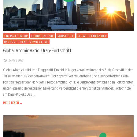
ENERGIESEKTOR
GLOBAL ATOMIC
ROHSTOFFE
SCHWELLENLÄNDER
UNTERNEHMENSENTWICKLUNG
Global Atomic Aktie: Uran-Fortschritt
27. März 2026
Global Atomic treibt sein Flaggschiff-Projekt in Niger voran, während das Zink-Geschäft in der
Türkei wieder Dividenden abwirft. Trotz operativer Meilensteine und einer gestärkten Cash-
Position reagiert der Markt am Freitag empfindlich. Die Diskrepanz zwischen den Fortschritten
unter Tage und der aktuellen Bewertung verdeutlicht die Nervosität der Anleger. Fortschritte
am Dasa-Projekt Das …
MEHR LESEN →