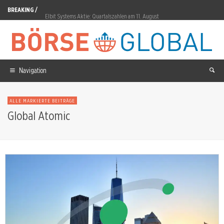
BREAKING /
Elbit Systems Aktie: Quartalszahlen am 11. August
Alphabet Aktie: 25 Milliarden Dollar am Anleihemarkt
Rheinmetall Aktie: Papperger unter Kanzlerschutz
Commerzbank Aktie: Orlopp signalisiert Offenheit für UniCredit-Gespräche
Navigation
Xiaomi Aktie: 26 Prozent weniger Smartphones
ALLE MARKIERTE BEITRÄGE
XRP: Nur 51 Senatoren für CLARITY Act
Global Atomic
Arafura: 1,6 Milliarden Dollar für Nolans
Vulcan Energy Aktie: EIB sagt 250 Millionen Euro zu
Almonty Aktie: 9,7 Prozent Plus vor Quartalsbericht