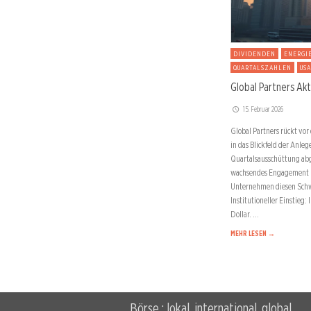
DIVIDENDEN
ENERGI
QUARTALSZAHLEN
USA
Global Partners Akti
15. Februar 2026
Global Partners rückt vor
in das Blickfeld der Anle
Quartalsausschüttung abg
wachsendes Engagement in
Unternehmen diesen Sch
Institutioneller Einstieg
Dollar. …
MEHR LESEN →
Börse : lokal, international, global