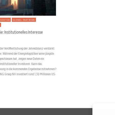
ESEKTOR
GLOBAL PARTNERS
e: Institutionelles Interesse
 der Veröffentlichung der Jahresbilanz verstärkt
ger. Während der Energielogistiker seine jüngste
eschlossen hat, zeigen neue Daten ein
stitutioneller Investoren. Kann das
wung in die kommenden Ergebnisse mitnehmen?
: ING Groep NV investiert rund 1,30 Millionen US-