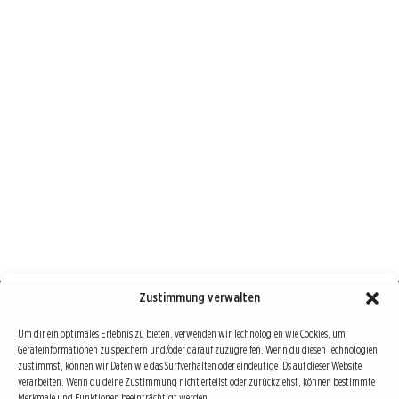
Zustimmung verwalten
Börse : lokal, international, global
Um dir ein optimales Erlebnis zu bieten, verwenden wir Technologien wie Cookies, um
Geräteinformationen zu speichern und/oder darauf zuzugreifen. Wenn du diesen Technologien
Erfolgreiche Börsengeschäfte bedingen vor allem drei Dinge: Verlässliche Informationen,
zustimmst, können wir Daten wie das Surfverhalten oder eindeutige IDs auf dieser Website
richtige Interpretationen und unabhängige Informationsquellen. Diese drei Bausteine sind
verarbeiten. Wenn du deine Zustimmung nicht erteilst oder zurückziehst, können bestimmte
Merkmale und Funktionen beeinträchtigt werden.
auch die redaktionelle Leitlinie von Börse Global.