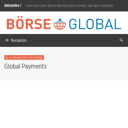
BREAKING /
Cash statt Code: Warum Berkshire jetzt schlägt, was SaaS verspricht
Nvidia Aktie: SpaceX setzt auf Starmind-Chips
ITM Power Aktie: Grüner Wasserstoff erreicht Evonik
OHB Aktie: Rekordauftrag, Kursverfall
Navigation
Nel ASA Aktie: Auftragseingang steigt um 224 Prozent
ALLE MARKIERTE BEITRÄGE
Novo Nordisk Aktie: Wegovy-Pille erreicht fünf Millionen Rezepte
Global Payments
Siemens Energy Aktie: North Sea Connector 2 für 50Hertz
DroneShield Aktie: 28,90 Prozent Erholung in einer Woche
Bloom Energy Aktie: Wette auf die Stromlücke der KI-Rechenzentren
Samsung SDI Aktie: Pilotlinie Suwon validiert Feststoffzellen